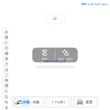
360°ショールームへ
LC
お
使
い
の
端
末
回転
拡大・縮小
ESハイブリッド
で
は
ご
利
用
に
な
れ
外装
内装
変更
ドアを開く
ま