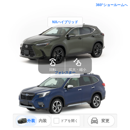
360°ショールームへ
NXハイブリッド
回転
拡大・縮小
フォレスター
外装
内装
変更
ドアを開く