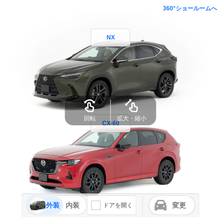
360°ショールームへ
NX
回転
拡大・縮小
CX-60
外装
内装
変更
ドアを開く