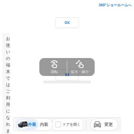
360°ショールームへ
GX
お
使
い
の
端
末
回転
拡大・縮小
X3
で
は
ご
利
用
に
な
れ
外装
内装
変更
ドアを開く
ま