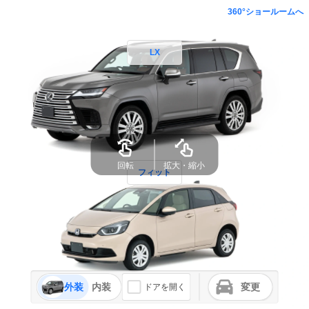
360°ショールームへ
LX
回転
拡大・縮小
フィット
外装
内装
変更
ドアを開く