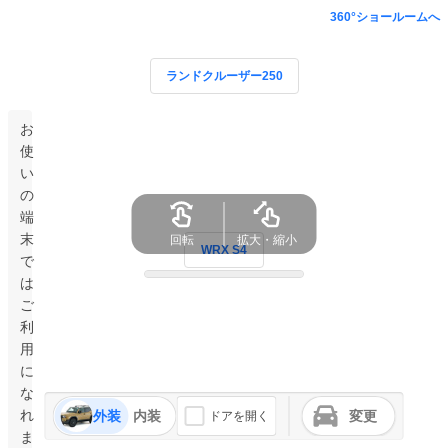
360°ショールームへ
ランドクルーザー250
お
使
い
の
端
末
回転
拡大・縮小
WRX S4
で
は
ご
利
用
に
な
れ
外装
内装
変更
ドアを開く
ま