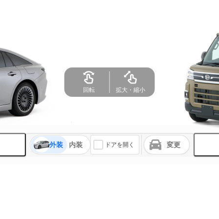
回転
拡大・縮小
外装
内装
変更
ドアを開く