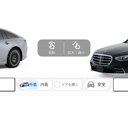
回転
拡大・縮小
外装
内装
変更
ドアを開く