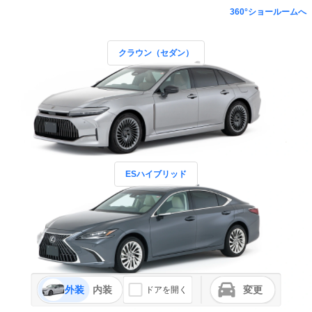
360°ショールームへ
クラウン（セダン）
ESハイブリッド
外装
内装
変更
ドアを開く