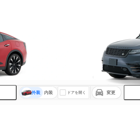
外装
内装
変更
ドアを開く