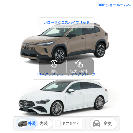
360°ショールームへ
カローラクロスハイブリッド
回転
拡大・縮小
CLAクラス シューティングブレーク
外装
内装
変更
ドアを開く