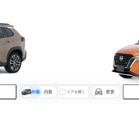
外装
内装
変更
ドアを開く