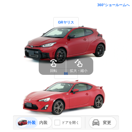
360°ショールームへ
GRヤリス
回転
拡大・縮小
86
外装
内装
変更
ドアを開く