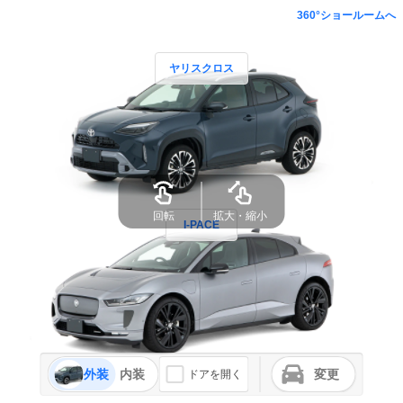
360°ショールームへ
ヤリスクロス
回転
拡大・縮小
I-PACE
外装
内装
変更
ドアを開く