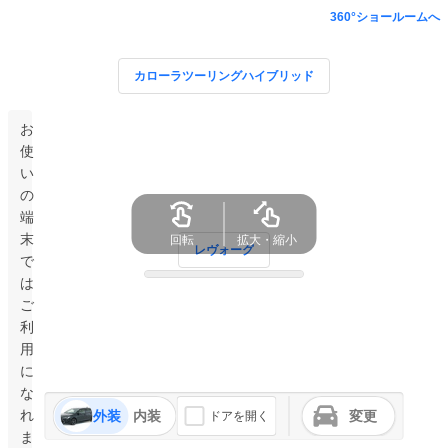
360°ショールームへ
カローラツーリングハイブリッド
お
使
い
の
端
末
回転
拡大・縮小
レヴォーグ
で
は
ご
利
用
に
な
れ
外装
内装
変更
ドアを開く
ま