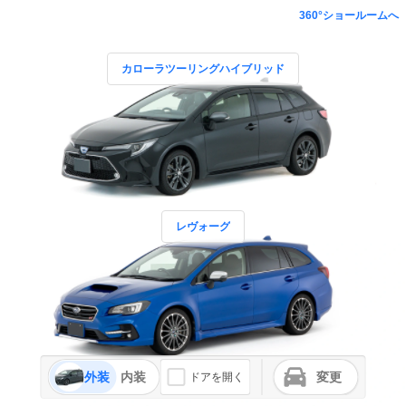
360°ショールームへ
カローラツーリングハイブリッド
レヴォーグ
外装
内装
変更
ドアを開く