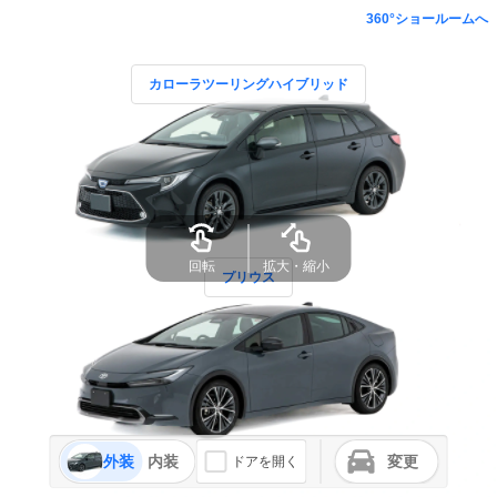
360°ショールームへ
カローラツーリングハイブリッド
プリウス
外装
内装
変更
ドアを開く