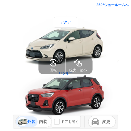
360°ショールームへ
アクア
回転
拡大・縮小
ロッキー
外装
内装
変更
ドアを開く