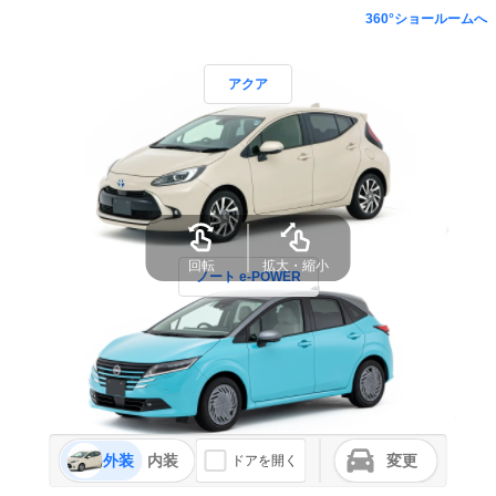
360°ショールームへ
アクア
回転
拡大・縮小
ノート e-POWER
外装
内装
変更
ドアを開く