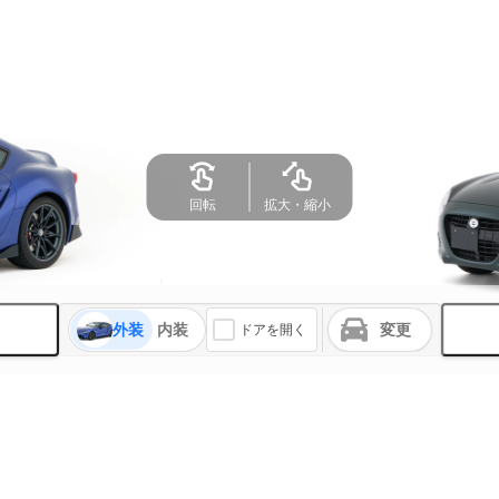
回転
拡大・縮小
外装
内装
変更
ドアを開く