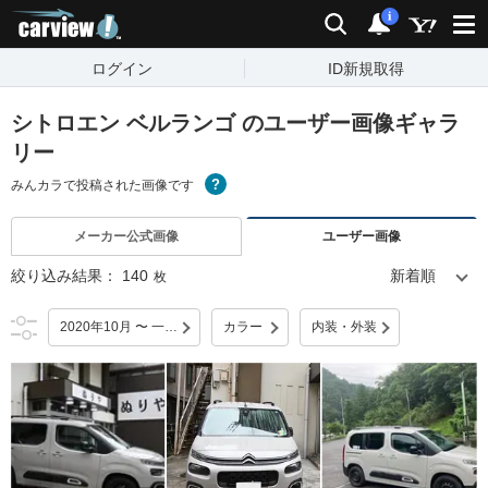
carview!
検索
通知
i
ログイン
ID新規取得
シトロエン ベルランゴ のユーザー画像ギャラ
リー
みんカラで投稿された画像です
メーカー公式画像
ユーザー画像
絞り込み結果：
140
枚
2020年10月 〜 一部改良
カラー
内装・外装