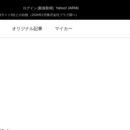
ログイン
[
新規取得
]
Yahoo! JAPAN
サイト5社との比較（2026年2月株式会社プラグ調べ）
オリジナル記事
マイカー