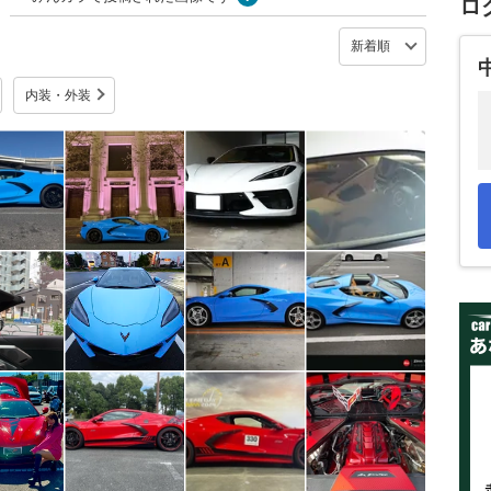
ロ
内装・外装