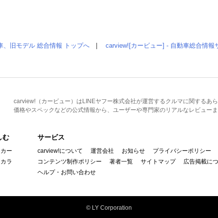
車、旧モデル 総合情報 トップへ
|
carview![カービュー] - 自動車総合
carview!（カービュー）はLINEヤフー株式会社が運営するクルマに関す
価格やスペックなどの公式情報から、ユーザーや専門家のリアルなレビューま
しむ
サービス
イカー
carview!について
運営会社
お知らせ
プライバシーポリシー
んカラ
コンテンツ制作ポリシー
著者一覧
サイトマップ
広告掲載に
ヘルプ・お問い合わせ
© LY Corporation