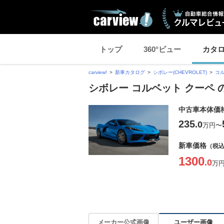
トップ
360°ビュー
カタ
carview!
新車カタログ
シボレー(CHEVROLET)
コ
シボレー コルベット クーペ
中古車本体価
235
.0
万円
〜
新車価格
（税
1300
.0
万
ユーザー画像
メーカー公式画像