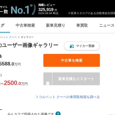
掲載レビュー
325,919
件
時点
※新車カタログのある自動車総合情報
2026.08.08
ログ
中古車検索
新車見積り
車買取
ニュース
ルベット クーペ
ギャラリー
 のユーザー画像ギャラリー
マイカー登録
格
中古車を検索
5588
.0
万円
込）
新車見積もりスタート
2500
.0
円
〜
万円
コルベット クーペの車買取相場を調べる
みんカラで投稿された画像です