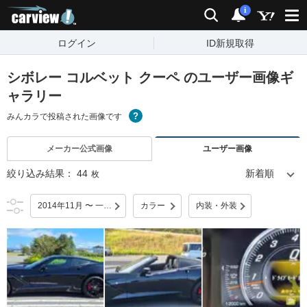
carview!
検索
通知
i
ログイン
ID新規取得
シボレー コルベット クーペ のユーザー画像ギ
ャラリー
みんカラで投稿された画像です
メーカー公式画像
ユーザー画像
絞り込み結果：
44
枚
2014年11月 〜 一部改良
カラー
内装・外装