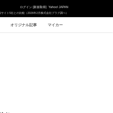
ログイン
[
新規取得
]
Yahoo! JAPAN
サイト5社との比較（2026年2月株式会社プラグ調べ）
オリジナル記事
マイカー