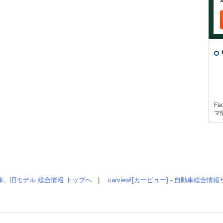
Fa
マ
車、旧モデル 総合情報 トップへ
|
carview![カービュー] - 自動車総合