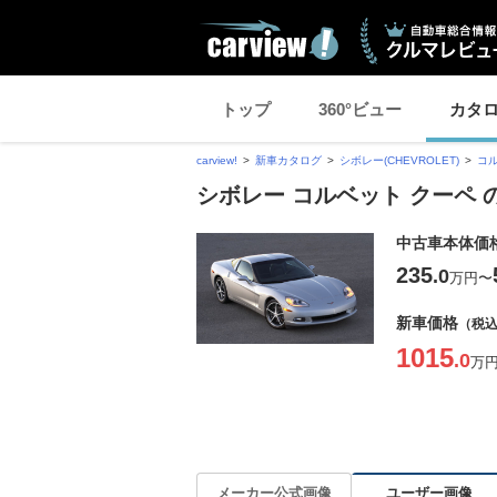
トップ
360°ビュー
カタ
carview!
新車カタログ
シボレー(CHEVROLET)
コ
シボレー コルベット クーペ
中古車本体価
235
.0
万円
〜
新車価格
（税
1015
.0
万
ユーザー画像
メーカー公式画像