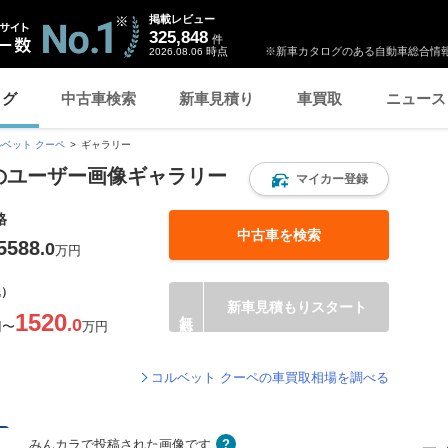
掲載レビュー
325,848
件
時点
※新車カタログのある自動車総合情報
2026.08.06
ログ
中古車検索
新車見積り
車買取
ニュース
ルベット クーペ
ギャラリー
 のユーザー画像ギャラリー
マイカー登録
格
中古車を検索
5588
.0
万円
込）
新車見積もりスタート
1520
.0
円
〜
万円
コルベット クーペの車買取相場を調べる
みんカラで投稿された画像です