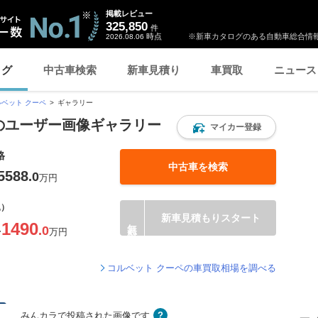
掲載レビュー
325,850
件
時点
※新車カタログのある自動車総合情報
2026.08.06
ログ
中古車検索
新車見積り
車買取
ニュース
ルベット クーペ
ギャラリー
 のユーザー画像ギャラリー
マイカー登録
格
中古車を検索
5588
.0
万円
込）
新車見積もりスタート
1490
.0
〜
万円
コルベット クーペの車買取相場を調べる
みんカラで投稿された画像です