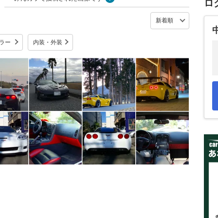
ロ
ラー
内装・外装