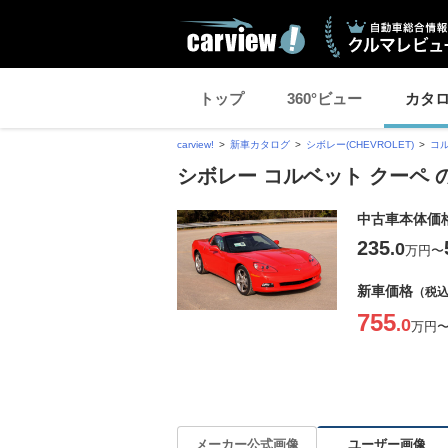
トップ
360°ビュー
カタ
carview!
新車カタログ
シボレー(CHEVROLET)
コ
シボレー コルベット クーペ
中古車本体価
235
.0
万円
〜
新車価格
（税
755
.0
万円
ユーザー画像
メーカー公式画像