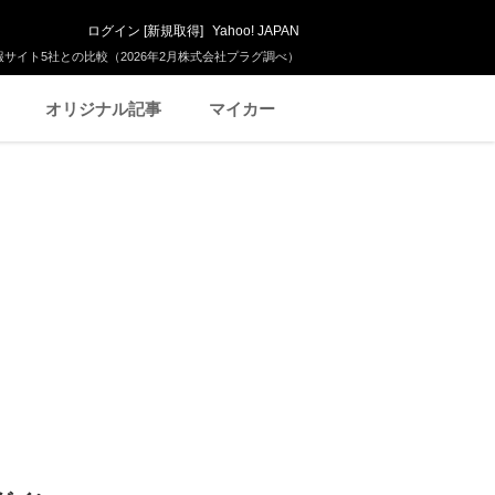
ログイン
[
新規取得
]
Yahoo! JAPAN
サイト5社との比較（2026年2月株式会社プラグ調べ）
オリジナル記事
マイカー