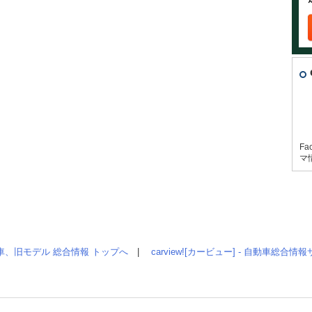
Fa
マ
車、旧モデル 総合情報 トップへ
|
carview![カービュー] - 自動車総合