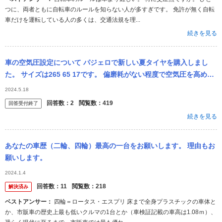
つに、両者ともに自転車のルールを知らない人が多すぎです。 免許が無く自転
車だけを運転している人の多くは、交通法規を理...
続きを見る
車の空気圧設定について パジェロで新しい夏タイヤを購入しまし
た。 サイズは265 65 17です。 偏磨耗がない程度で空気圧を高めた
いのですが、どれくらいがよいのでしょうか？ オートウェイで購
2024.5.18
入...
回答数：
2
閲覧数：
419
回答受付終了
続きを見る
あなたの車歴（二輪、四輪）最高の一台をお願いします。 理由もお
願いします。
2024.1.4
回答数：
11
閲覧数：
218
解決済み
ベストアンサー：
四輪＝ロータス・エスプリ 床まで全身プラスチックの車体と
か、市販車の歴史上最も低いクルマの1台とか（車検証記載の車高は1.08ｍ）、