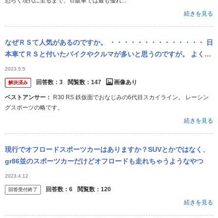
恐らく現代に至るまで、市販車では最も優れ...
続きを見る
なぜＲＳて人気があるのですか。 ・・・・・・・・・・・・・・ 日
本車てＲＳと付いたバイクやクルマが多いと思うのですが。 よく分
からないのですか。 ロードセイリング。ロードスポーツ。レーシン
2023.5.5
グスポ...
回答数：
3
閲覧数：
147
画像あり
解決済み
ベストアンサー：
R30 RS 鉄仮面でおなじみの6代目スカイライン。 レーシン
グスポーツの略です。
続きを見る
現行でオフロードスポーツカーはありますか？SUVとかではなく、
gr86並のスポーツカーだけどオフロードも走れちゃうようなやつ
2023.4.12
回答数：
6
閲覧数：
120
回答受付終了
続きを見る