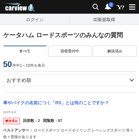
carview!
検索
通知
i
ログイン
ID新規取得
ケータハム ロードスポーツのみんなの質問
すべて
回答受付中
解決済み
50
件中1～10件を表示
車やバイクの名前につく「RS」とは何のことですか？
2025.9.6
回答数：
2
閲覧数：
87
解決済み
ベストアンサー：
ロードスポーツ ロードセイリング レーシングスポーツ 等々
色々意味があります