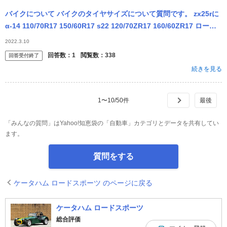
バイクについて バイクのタイヤサイズについて質問です。 zx25rに
α-14 110/70R17 150/60R17 s22 120/70ZR17 160/60ZR17 ロード
スポーツ...
2022.3.10
回答数：
1
閲覧数：
338
回答受付終了
続きを見る
1
〜
10
/
50
件
「みんなの質問」はYahoo!知恵袋の「自動車」カテゴリとデータを共有してい
ます。
質問をする
ケータハム ロードスポーツ のページに戻る
ケータハム ロードスポーツ
総合評価