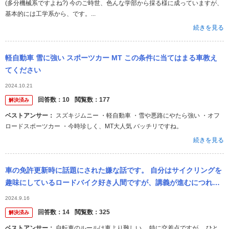
(多分機械系ですよね?) 今のご時世、色んな学部から採る様に成っていますが、
基本的には工学系から、です。...
続きを見る
軽自動車 雪に強い スポーツカー MT この条件に当てはまる車教え
てください
2024.10.21
回答数：
10
閲覧数：
177
解決済み
ベストアンサー：
スズキジムニー ・軽自動車 ・雪や悪路にやたら強い ・オフ
ロードスポーツカー ・今時珍しく、MT大人気 バッチリですね。
続きを見る
車の免許更新時に話題にされた嫌な話です。 自分はサイクリングを
趣味にしているロードバイク好き人間ですが、講義が進むにつれ、3
0人程いる受講者の中から、公道走行するロードスポーツ用自転車の
2024.9.16
公道走行...
回答数：
14
閲覧数：
325
解決済み
ベストアンサー：
自転車のルールは車より難しい。 特に交差点ですが。 ひと