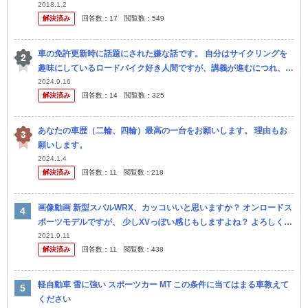
ル）は250cc以上のロードスポーツバイクの「チューブレスタイヤ」
2018.1.2
解決済み
回答数：
17
閲覧数：
549
に限定...
車の免許更新時に話題にされた嫌な話です。 自分はサイクリングを
趣味にしているロードバイク好き人間ですが、講義が進むにつれ、3
0人程いる受講者の中から、公道走行するロードスポーツ用自転車の
2024.9.16
解決済み
回答数：
14
閲覧数：
325
公道走行...
あなたの車歴（二輪、四輪）最高の一台をお願いします。 理由もお
願いします。
2024.1.4
解決済み
回答数：
11
閲覧数：
218
画像動画 新型スバルWRX、カッコいいと思いますか？ オンロードス
ポーツモデルですが、 少しXVっぽい感じもしますよね？ よろしくお
願いします。 新型スバルWRX 内装・外装など25枚 - ...
2021.9.11
解決済み
回答数：
11
閲覧数：
438
軽自動車 雪に強い スポーツカー MT この条件に当てはまる車教えて
ください