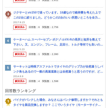
解決済み
回答数：
5
閲覧数：
2,812
ジクサーとvtr250で迷っています。18歳なので維持費を考えた上で
この2台に絞りました。どうかこの2台のいい所悪いところを全力で
アピールしていただきたいです。
2017.9.15
解決済み
回答数：
6
閲覧数：
2,756
ケーターハム スーパーセブン ボクゾ-ルVX-Rの長所と短所を教えて
下さい。又、エンジン、フレーム、足回り、トルク等何でも良いので
お願いします！ この車種の購入にあたり詳しく知りたいもので宜し
2011.5.23
解決済み
回答数：
1
閲覧数：
2,390
く...
サーキットは特殊アスファルトでタイヤのグリップ力が全然違うしバ
ンク角もあるので一般の高速道路とは全然違うと思うのですが、どれ
くらい違うものなのでしょうか？ 実は先日サーキットの体験走行を
2014.8.9
解決済み
回答数：
4
閲覧数：
1,598
して、ス...
回答数ランキング
バイクがパンクした場合、みなさんはパンク修理しますか？それとも
タイヤを新品交換しますか？ ここでいうタイヤ（モーターサイク