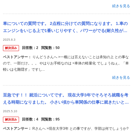
続きを見る
車についての質問です。 2点程に分けての質問になります。 1.車の
エンジンをいじる上で1番いじりやすく、パワーがでる(耐久性があ
る)のはどのエンジンか、車種もいただけたら嬉しいです。 2.エ...
2025.8.3
回答数：
2
閲覧数：
50
解決済み
ベストアンサー：
りんどうさんへ >一概には言えないことは承知の上 との事な
ので、一部だけ。。。 やはりお手軽なのは >車体の軽量化 でしょうねぇ。「車
軽いは七難隠す」ですし...
続きを見る
至急です！！ 就活についてです。 現在大学3年でそろそろ就職を考
える時期になりました。 小さい頃から車関係の仕事に就きたいと思
っていたのですが、教授に 車関係でもディーラー、整備士、ボディ
2025.5.10
の設計...
回答数：
4
閲覧数：
95
解決済み
ベストアンサー：
Rさんへ >現在大学3年 との事ですが、学部は何でしょうか?