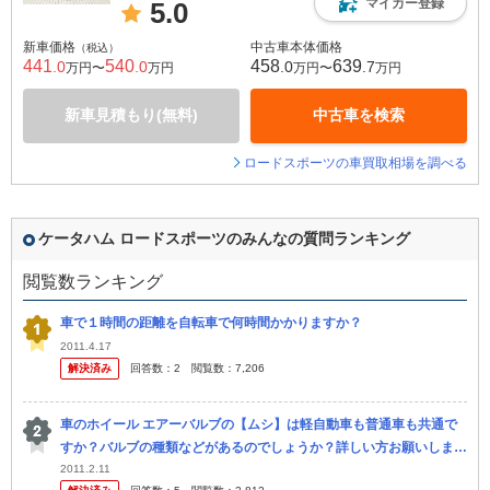
マイカー登録
5.0
新車価格
中古車本体価格
（税込）
441
540
458
639
.0
.0
.0
.7
万円〜
万円
万円〜
万円
新車見積もり(無料)
中古車を検索
ロードスポーツの車買取相場を調べる
ケータハム ロードスポーツのみんなの質問ランキング
閲覧数ランキング
車で１時間の距離を自転車で何時間かかりますか？
2011.4.17
解決済み
回答数：
2
閲覧数：
7,206
車のホイール エアーバルブの【ムシ】は軽自動車も普通車も共通で
すか？バルブの種類などがあるのでしょうか？詳しい方お願いしま
す。
2011.2.11