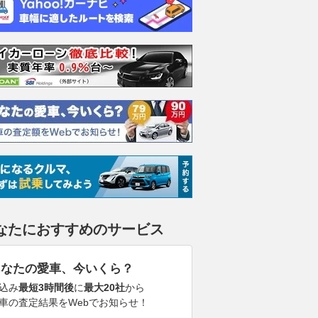
なたにおすすめのサービス
あなたの愛車、今いくら？
込み
最短3時間後
に
最大20社
から
車の査定結果をWebでお知らせ！