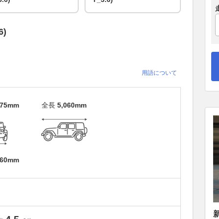
6)
用語について
775mm
全長
5,060mm
960mm