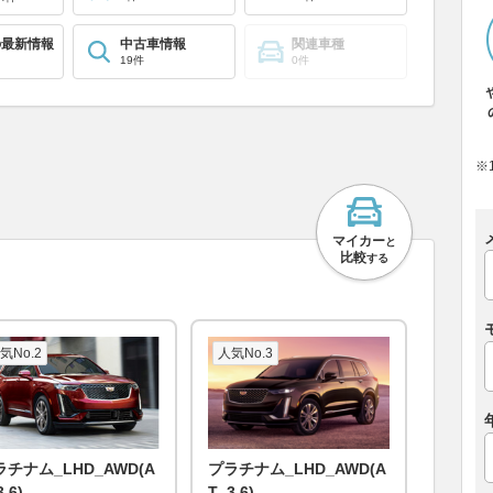
の最新情報
中古車情報
関連車種
19件
0件
※
マイカー
と
比較
する
気No.2
人気No.3
ラチナム_LHD_AWD(A
プラチナム_LHD_AWD(A
3.6)
T_3.6)