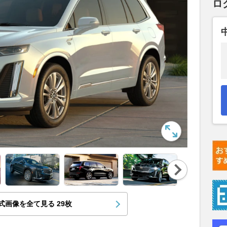
ロ
Nex
t
式画像を全て見る
29
枚