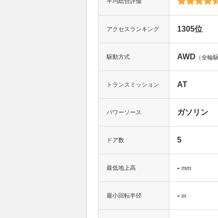
平均総合評価
1305位
アクセスランキング
AWD
駆動方式
（全輪
AT
トランスミッション
ガソリン
パワーソース
5
ドア数
-
最低地上高
mm
-
最小回転半径
m