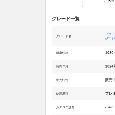
このグ
グレード一覧
プラチ
グレード名
(AT_3.
1080.
新車価格
2024
発売年月
販売
販売状況
プレ
使用燃料
-
カタログ燃費
km/L