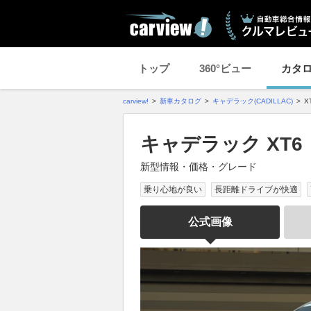
トップ
360°ビュー
カタ
carview!
新車カタログ
キャデラック(CADILLAC)
X
キャデラック XT6
新型情報・価格・グレード
乗り心地が良い
長距離ドライブが快適
公式画像