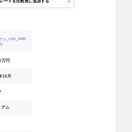
レードを比較表に追加する
ナム_LHD_AWD
6)
万円
0
年10月
中
ミアム