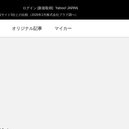
ログイン
[
新規取得
]
Yahoo! JAPAN
サイト5社との比較（2026年2月株式会社プラグ調べ）
オリジナル記事
マイカー