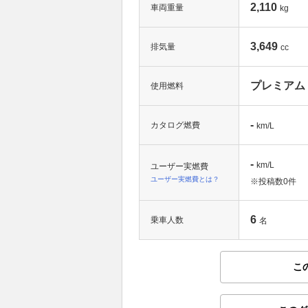
2,110
車両重量
kg
3,649
排気量
cc
プレミアム
使用燃料
-
カタログ燃費
km/L
-
km/L
ユーザー実燃費
ユーザー実燃費とは？
※投稿数
0件
6
乗車人数
名
こ