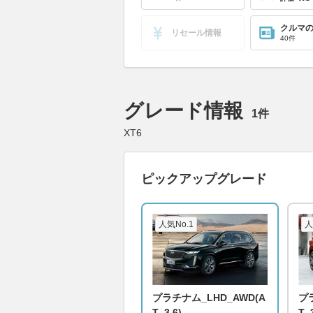
クルマ
リセール情報
40件
グレード情報
1件
XT6
ピックアップグレード
人気No.1
人
プラチナム_LHD_AWD(A
プ
T_3.6)
T_