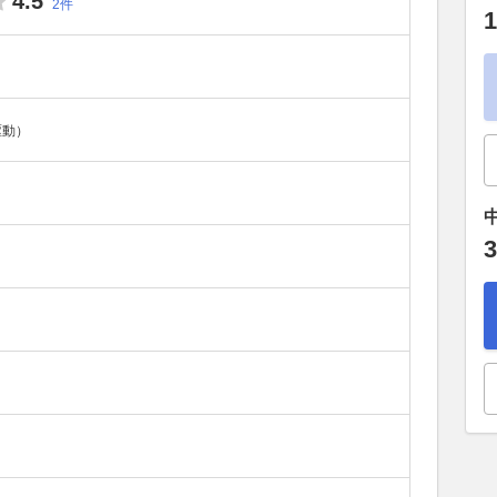
4.5
2件
1
駆動）
3