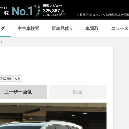
掲載レビュー
325,867
件
時点
※新車カタログのある自動車総合情報
2026.08.06
ログ
中古車検索
新車見積り
車買取
ニュース
T6
高級感がある
ユーザー画像
動画