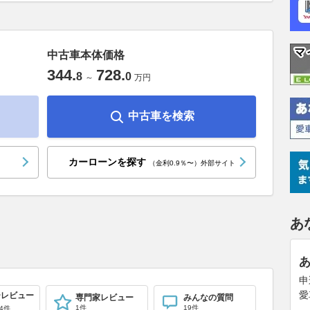
中古車本体価格
344
.
728
.
8
0
～
万円
中古車を検索
カーローンを探す
（金利0.9％〜）外部サイト
あ
申
愛
ーレビュー
専門家レビュー
みんなの質問
1件
19件
4件