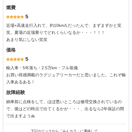
燃費
5
近場+高速走行入れて、約10km/Lだったんで、まずまずかと笑
笑。夏場の近場乗りでどれくらいなるか・・・！！！
あまり気にしない笑笑
価格
5
輸入車・5年落ち・2.5万km・フル装備
お買い得感満載のラグジュアリーカーだと思いました。これぞ輸
入車あるある！
故障経験
納車前に点検をして、ほぼ悪いところは修理交換されているの
で、後はどの時点で出てくるかが・・・、出るなら2年保証の間
で出ますよう🙏
下記のリンクから「みんカラ」に遷移して、