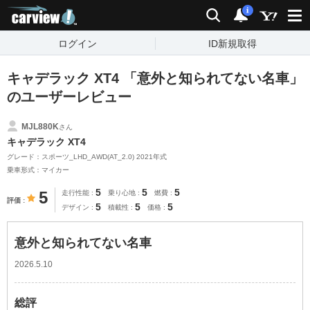
carview!
検索
通知
i
ログイン
ID新規取得
キャデラック XT4 「意外と知られてない名車」
のユーザーレビュー
MJL880K
さん
キャデラック XT4
グレード：スポーツ_LHD_AWD(AT_2.0) 2021年式
乗車形式：マイカー
5
5
5
5
走行性能
乗り心地
燃費
評価
5
5
5
デザイン
積載性
価格
意外と知られてない名車
2026.5.10
総評