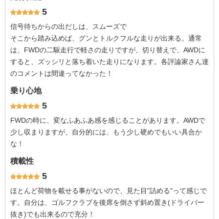
5
信号待ちからの出だしは、スムーズで
そこから踏み込めば、グンとトルクフルな走りが出来る。通常
は、FWDの二駆走行で軽さの走りですが、切り替えで、AWDに
すると、ズッシリと落ち着いた走りになります。各評論家さん達
のコメントは間違ってなかった！
乗り心地
5
FWDの時に、変なふあふあ感を感じることがあります。AWDで
少し収まりますが、自分的には、もう少し硬めでもいい具合か
な！
積載性
5
ほとんど荷物を載せる事がないので、見た目"詰める"って感じで
す。自分は、ゴルフクラブを後席を倒さず斜め置き(ドライバー
抜き)でも出来るので充分！