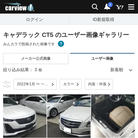
carview!
検索
通知
i
ログイン
ID新規取得
キャデラック CT5 のユーザー画像ギャラリー
みんカラで投稿された画像です
メーカー公式画像
ユーザー画像
絞り込み結果：
3
枚
2022年1月 〜 一部改良
カラー
内装・外装