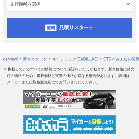
見積りスタート
carview!
新車カタログ
キャデラック(CADILLAC)
CT5
みんなの質問
※ 掲載しているすべての情報について保証をいたしかねます。新車価格は発売
時の価格のため、掲載価格と実際の価格が異なる場合があります。詳細は、
メーカーまたは取扱販売店にてお問い合わせください。