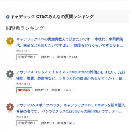
キャデラック CT5のみんなの質問ランキング
閲覧数ランキング
キャデラックCT5の実燃費教えて頂きたいです！ 車検代、車両保険
代、税金なども知りたいです あと、故障もどれくらいでするかもし
りたいです
2021.12.6
回答受付終了
回答数：
2
閲覧数：
2,444
アウディＡ３Ｓｐｏｒｔｂａｃｋ2.0quattroの評価がしりたい。走行
性能、燃費、静粛性など、５００万円の価値があるかどうか？！値引
き等も考えて、実際はどのくらいの値段になるのでしょうか ボル...
2010.3.21
解決済み
回答数：
1
閲覧数：
1,487
アウディA5スポーツバック、キャデラックCT5、BMW５を新車購入
希望の者です。 ベンツCクラスC220dからの乗り換えです。オーナ
ー様に聞きたいのですが、年間維持費ってどれぐらいかかります
2021.9.18
回答受付終了
回答数：
1
閲覧数：
612
か？...