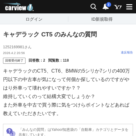
carview!
検索
通知
i
ログイン
ID新規取得
キャデラック CT5 のみんなの質問
1252169981さん
違反報告
2026.4.2 20:56
回答数：
2
閲覧数：
118
回答受付終了
キャデラックのCT5、CT6、BMWの5シリか7シリの400万
円以下の中古車が気になって何個か探しているのですがや
はり外車って壊れやすいですか？？
維持していくのって結構大変でしょうか？
また外車を中古で買う際に気をつけらポイントなどあれば
教えていただきたいです。
「みんなの質問」はYahoo!知恵袋の「自動車」カテゴリとデータを
共有しています。