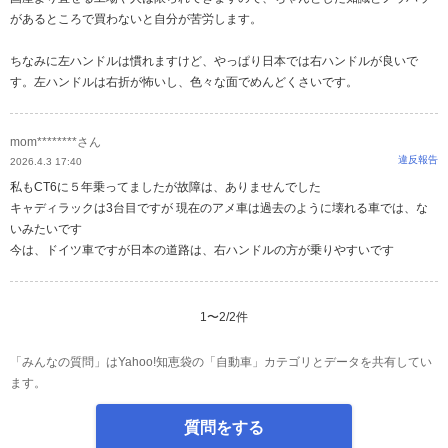
があるところで買わないと自分が苦労します。
ちなみに左ハンドルは慣れますけど、やっぱり日本では右ハンドルが良いで
す。左ハンドルは右折が怖いし、色々な面でめんどくさいです。
mom********さん
違反報告
2026.4.3 17:40
私もCT6に５年乗ってましたが故障は、ありませんでした
キャディラックは3台目ですが 現在のアメ車は過去のように壊れる車では、な
いみたいです
今は、ドイツ車ですが日本の道路は、右ハンドルの方が乗りやすいです
1
〜
2
/
2
件
「みんなの質問」はYahoo!知恵袋の「自動車」カテゴリとデータを共有してい
ます。
質問をする