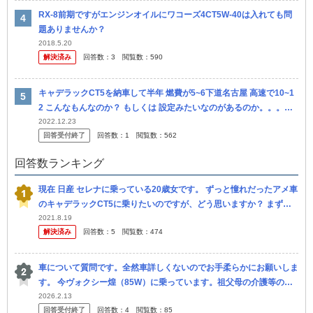
RX-8前期ですがエンジンオイルにワコーズ4CT5W-40は入れても問
題ありませんか？
2018.5.20
解決済み
回答数：
3
閲覧数：
590
キャデラックCT5を納車して半年 燃費が5~6下道名古屋 高速で10~1
2 こんなもんなのか？ もしくは 設定みたいなのがあるのか。。。な
にか
2022.12.23
回答受付終了
回答数：
1
閲覧数：
562
回答数ランキング
現在 日産 セレナに乗っている20歳女です。 ずっと憧れだったアメ車
のキャデラックCT5に乗りたいのですが、どう思いますか？ まず、
右ハンドルに慣れてしまったのと、セレナは車の高さもあるので、...
2021.8.19
解決済み
回答数：
5
閲覧数：
474
車について質問です。全然車詳しくないのでお手柔らかにお願いしま
す。 今ヴォクシー煌（85W）に乗っています。祖父母の介護等のた
めに整備士の友人の勧めで乗っていましたが、介護が無くなったのと
2026.2.13
回答受付終了
回答数：
4
閲覧数：
85
20万...