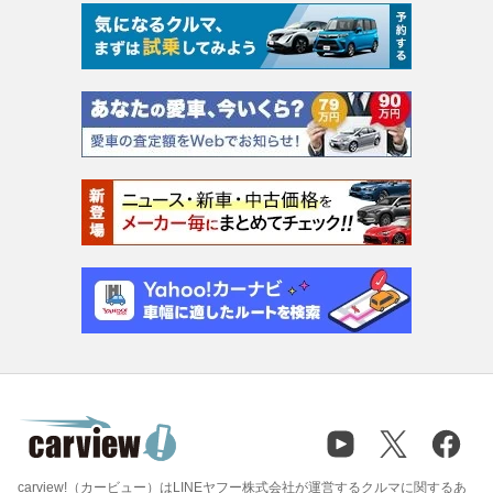
carview!（カービュー）はLINEヤフー株式会社が運営するクルマに関するあ