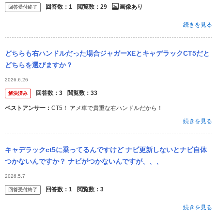
回答数：
1
閲覧数：
29
画像あり
回答受付終了
続きを見る
どちらも右ハンドルだった場合ジャガーXEとキャデラックCT5だと
どちらを選びますか？
2026.6.26
回答数：
3
閲覧数：
33
解決済み
ベストアンサー：
CT5！ アメ車で貴重な右ハンドルだから！
続きを見る
キャデラックct5に乗ってるんですけど ナビ更新しないとナビ自体
つかないんですか？ ナビがつかないんですが、、、
2026.5.7
回答数：
1
閲覧数：
3
回答受付終了
続きを見る