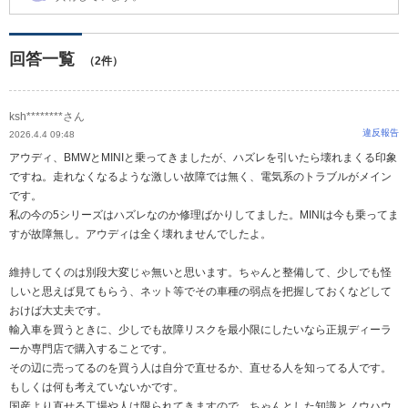
回答一覧
（2件）
ksh********さん
違反報告
2026.4.4 09:48
アウディ、BMWとMINIと乗ってきましたが、ハズレを引いたら壊れまくる印象
ですね。走れなくなるような激しい故障では無く、電気系のトラブルがメイン
です。
私の今の5シリーズはハズレなのか修理ばかりしてました。MINIは今も乗ってま
すが故障無し。アウディは全く壊れませんでしたよ。
維持してくのは別段大変じゃ無いと思います。ちゃんと整備して、少しでも怪
しいと思えば見てもらう、ネット等でその車種の弱点を把握しておくなどして
おけば大丈夫です。
輸入車を買うときに、少しでも故障リスクを最小限にしたいなら正規ディーラ
ーか専門店で購入することです。
その辺に売ってるのを買う人は自分で直せるか、直せる人を知ってる人です。
もしくは何も考えていないかです。
国産より直せる工場や人は限られてきますので、ちゃんとした知識とノウハウ