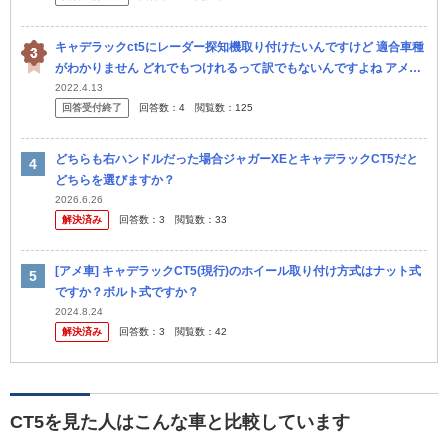
キャデラックct5にレーダー探知機取り付けたいんですけど 適合車種
がわかりません どれでもつけれるって訳でもないんですよね アメ車
に大丈夫でおすすめなレーダー教えて欲しいです
2022.4.13
回答受付終了
回答数：
4
閲覧数：
125
どちらも右ハンドルだった場合ジャガーXEとキャデラックCT5だと
どちらを選びますか？
2026.6.26
解決済み
回答数：
3
閲覧数：
33
[アメ車] キャデラックCT5(現行)のホイール取り付け方式はナット式
ですか？ボルト式ですか？
2024.8.24
解決済み
回答数：
3
閲覧数：
42
CT5を見た人はこんな車と比較しています