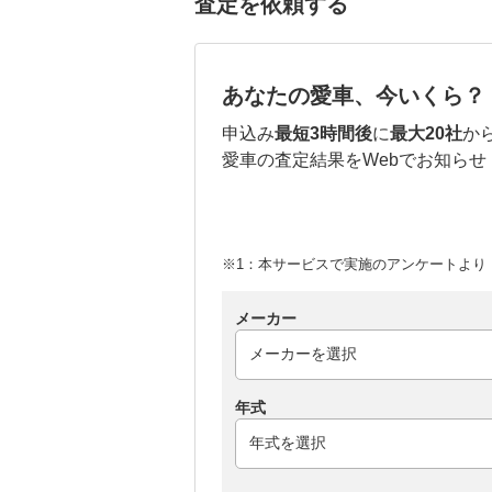
査定を依頼する
あなたの愛車、今いくら？
申込み
最短3時間後
に
最大20社
か
愛車の査定結果をWebでお知らせ
※1：本サービスで実施のアンケートより （
メーカー
年式