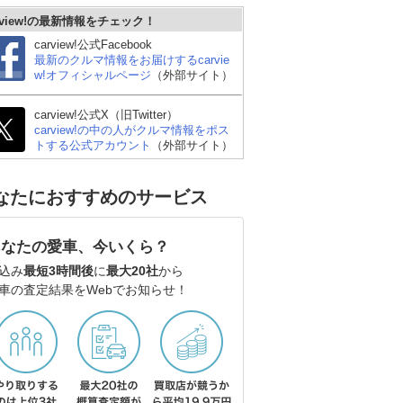
rview!の最新情報をチェック！
carview!公式Facebook
最新のクルマ情報をお届けするcarvie
w!オフィシャルページ
（外部サイト）
carview!公式X（旧Twitter）
carview!の中の人がクルマ情報をポス
トする公式アカウント
（外部サイト）
なたにおすすめのサービス
あなたの愛車、今いくら？
込み
最短3時間後
に
最大20社
から
車の査定結果をWebでお知らせ！