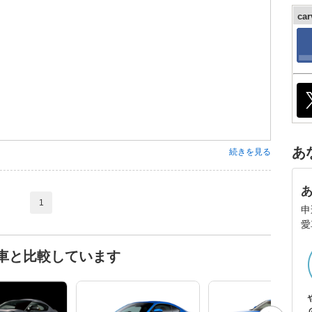
ca
。
あ
続きを見る
1
申
愛
な車と比較しています