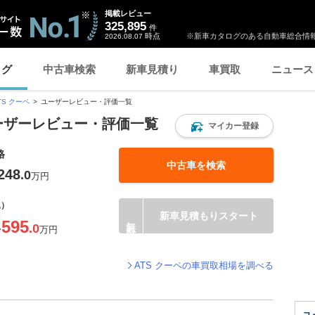
掲載レビュー
325,895
件
時点
※新車カタログのある自動車総合情報
2026.08.07
ログ
中古車検索
新車見積り
車買取
ニュース
TS クーペ
ユーザーレビュー・評価一覧
ユーザーレビュー・評価一覧
マイカー登録
格
中古車を検索
248
.0
万円
込）
新車見積もりスタート
595
.0
〜
万円
ATS クーペの車買取相場を調べる