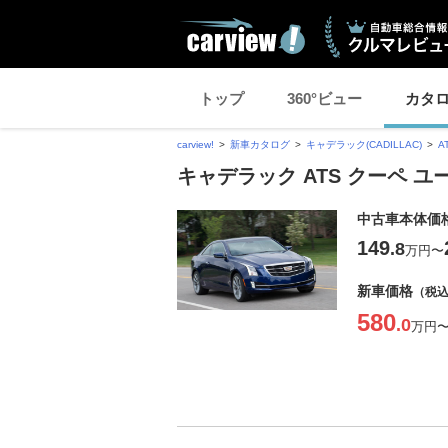
トップ
360°ビュー
カタ
carview!
新車カタログ
キャデラック(CADILLAC)
A
キャデラック ATS クーペ 
中古車本体価
149
.8
万円
〜
新車価格
（税
580
.0
万円