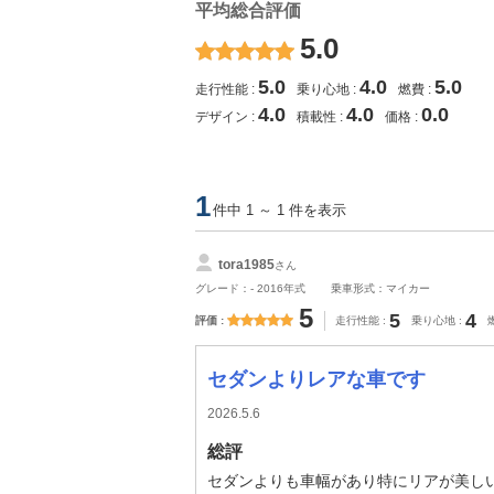
平均総合評価
5.0
5.0
4.0
5.0
走行性能
乗り心地
燃費
4.0
4.0
0.0
デザイン
積載性
価格
1
件中 1 ～ 1 件を表示
tora1985
さん
グレード：- 2016年式
乗車形式：マイカー
5
5
4
評価
走行性能
乗り心地
セダンよりレアな車です
2026.5.6
総評
セダンよりも車幅があり特にリアが美し