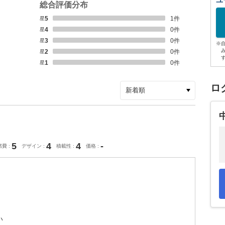
ユ
総合評価分布
星5
1
件
星4
0
件
星3
0
件
※
星2
0
件
星1
0
件
ロ
5
4
4
-
燃費
デザイン
積載性
価格
い