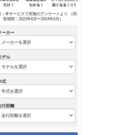
1：本サービスで実施のアンケートより （回
答期間：2023年6月〜2024年5月）
ポルシェ 911
ホンダ プレリュード
シ
メーカー
ー
モデル
年式
走行距離