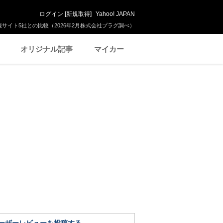
ログイン
[
新規取得
]
Yahoo! JAPAN
サイト5社との比較（2026年2月株式会社プラグ調べ）
オリジナル記事
マイカー