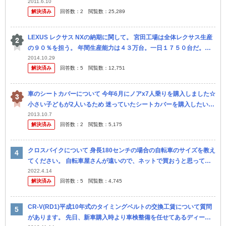
＋制動距離27mで44mでした。６０ｋｍで44という数字を導き...
2011.6.10
解決済み
回答数：
2
閲覧数：
25,289
LEXUS レクサス NXの納期に関して。 宮田工場は全体レクサス生産
の９０％を担う。 年間生産能力は４３万台。一日１７５０台だ。核
心車種はＳＵＶのＮＸ。生産全体の５２％を占める。 以上の記述...
2014.10.29
解決済み
回答数：
5
閲覧数：
12,751
車のシートカバーについて 今年6月にノアx7人乗りを購入しました☆
小さい子どもが2人いるため 迷っていたシートカバーを購入したいと
考えています☆ どうせつけるなら、高級感のでるクラッ ツィオ...
2013.10.7
解決済み
回答数：
2
閲覧数：
5,175
クロスバイクについて 身長180センチの場合の自転車のサイズを教え
てください。 自転車屋さんが遠いので、ネットで買おうと思ってい
ます。 一般的にタイヤのサイズは27インチほどで良いですか？
2022.4.14
解決済み
回答数：
5
閲覧数：
4,745
CR-V(RD1)平成10年式のタイミングベルトの交換工賃について質問
があります。 先日、新車購入時より車検整備を任せてあるディーラ