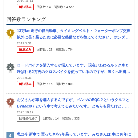
ーへオイル交換の時に、 走行距離10万キロを目の前にしてタイミ...
2010.11.14
解決済み
回答数：
4
閲覧数：
4,556
回答数ランキング
13万km走行の軽自動車、タイミングベルト・ウォーターポンプ交換
以外に長く乗るために必要な整備などを教えてください。 ホンダ ラ
イフ12年式JB1、走行距離13万kmです。 初めて自分で買った思...
2019.5.31
解決済み
回答数：
23
閲覧数：
764
ロードバイクを購入するか悩んでいます。 現在いわゆるルック車と
呼ばれる2万円のクロスバイクを使っているのですが、遠くへ出掛け
る時にちょっと辛いのでロードバイクを買おうと思っています。 し
2022.5.31
解決済み
回答数：
15
閲覧数：
808
かし、...
お父さんが車を購入するんですが、 ベンツのEQC？というクルマと
BWMのX7 という車で考えてるみたいです。 どちらも見たけど、な
んか派手で恥ずかしいです。 私とお姉ちゃん（JKです）は日本の
2025.10.17
回答受付終了
回答数：
14
閲覧数：
333
車...
私は今 新車で 買った車を9年乗っています。 みなさんは 車は 何年に