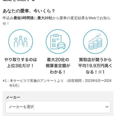
あなたの愛車、今いくら？
申込み
最短3時間後
に
最大20社
から愛車の査定結果をWebでお知ら
せ！
※1：本サービスで実施のアンケートより （回答期間：2023年6月〜2024
年5月）
メーカー