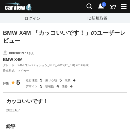
carview!
検索
通知
i
ログイン
ID新規取得
BMW X4M 「カッコいいです！」のユーザーレ
ビュー
hidemi1973
さん
BMW X4M
グレード：X4M コンペティション_RHD_4WD(AT_3.0) 2019年式
乗車形式：マイカー
5
5
4
5
走行性能
乗り心地
燃費
評価
5
4
4
デザイン
積載性
価格
カッコいいです！
2021.6.7
総評