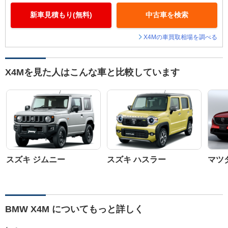
新車見積もり(無料)
中古車を検索
X4Mの車買取相場を調べる
X4Mを見た人はこんな車と比較しています
スズキ ジムニー
スズキ ハスラー
マツダ
BMW X4M についてもっと詳しく