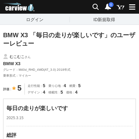
carview!
検索
通知
i
ログイン
ID新規取得
BMW X3 「毎日の走りが楽しいです」のユーザ
ーレビュー
むこむこ
さん
BMW X3
グレード：M40d_RHD_4WD(AT_3.0) 2018年式
乗車形式：マイカー
5
4
5
5
走行性能
乗り心地
燃費
評価
4
5
4
デザイン
積載性
価格
毎日の走りが楽しいです
2025.3.15
総評