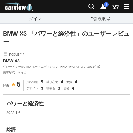
carview!
検索
通知
i
ログイン
ID新規取得
BMW X3 「パワーと経済性」のユーザーレビュ
ー
nobuz
さん
BMW X3
グレード：M40d Mスポーツエディション_RHD_4WD(AT_3.0) 2021年式
乗車形式：マイカー
5
4
4
5
走行性能
乗り心地
燃費
評価
3
3
4
デザイン
積載性
価格
パワーと経済性
2023.1.6
総評