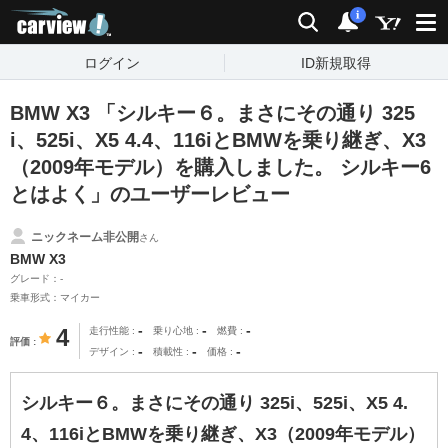
carview!
検索
通知
i
ログイン
ID新規取得
BMW X3 「シルキー６。まさにその通り 325
i、525i、X5 4.4、116iとBMWを乗り継ぎ、X3
（2009年モデル）を購入しました。 シルキー6
とはよく」のユーザーレビュー
ニックネーム非公開
さん
BMW X3
グレード：-
乗車形式：マイカー
-
-
-
4
走行性能
乗り心地
燃費
評価
-
-
-
デザイン
積載性
価格
シルキー６。まさにその通り 325i、525i、X5 4.
4、116iとBMWを乗り継ぎ、X3（2009年モデル）