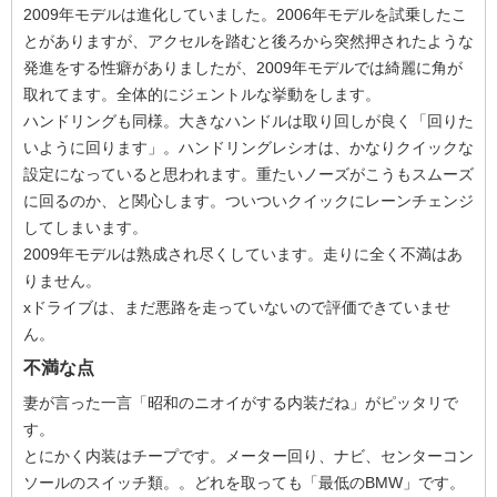
2009年モデルは進化していました。2006年モデルを試乗したこ
とがありますが、アクセルを踏むと後ろから突然押されたような
発進をする性癖がありましたが、2009年モデルでは綺麗に角が
取れてます。全体的にジェントルな挙動をします。
ハンドリングも同様。大きなハンドルは取り回しが良く「回りた
いように回ります」。ハンドリングレシオは、かなりクイックな
設定になっていると思われます。重たいノーズがこうもスムーズ
に回るのか、と関心します。ついついクイックにレーンチェンジ
してしまいます。
2009年モデルは熟成され尽くしています。走りに全く不満はあ
りません。
xドライブは、まだ悪路を走っていないので評価できていませ
ん。
不満な点
妻が言った一言「昭和のニオイがする内装だね」がピッタリで
す。
とにかく内装はチープです。メーター回り、ナビ、センターコン
ソールのスイッチ類。。どれを取っても「最低のBMW」です。