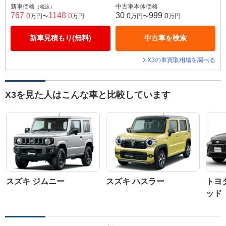
新車価格
中古車本体価格
（税込）
767
1148
30
999
.0
.0
.0
.0
万円〜
万円
万円〜
万円
新車見積もり(無料)
中古車を検索
X3の車買取相場を調べる
X3を見た人はこんな車と比較しています
スズキ ジムニー
スズキ ハスラー
トヨ
ッド