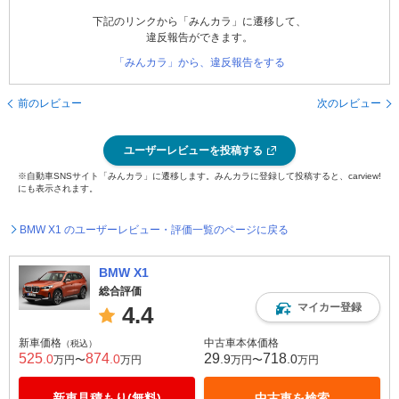
下記のリンクから「みんカラ」に遷移して、
違反報告ができます。
「みんカラ」から、違反報告をする
前のレビュー
次のレビュー
ユーザーレビューを投稿する
※自動車SNSサイト「みんカラ」に遷移します。みんカラに登録して投稿すると、carview!
にも表示されます。
BMW X1 のユーザーレビュー・評価一覧のページに戻る
BMW X1
総合評価
マイカー登録
4.4
新車価格
中古車本体価格
（税込）
525
874
29
718
.0
.0
.9
.0
万円〜
万円
万円〜
万円
新車見積もり(無料)
中古車を検索