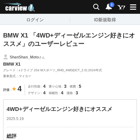
carview!
検索
通知
i
ログイン
ID新規取得
BMW X1 「4WD+ディーゼルエンジン好きにオ
ススメ」のユーザーレビュー
ShanShan_Moto
さん
BMW X1
グレード：xドライブ 20d Mスポーツ_RHD_4WD(DCT_2.0) 2024年式
乗車形式：マイカー
4
3
5
4
走行性能
乗り心地
燃費
評価
4
4
3
デザイン
積載性
価格
4WD+ディーゼルエンジン好きにオススメ
2025.5.19
総評