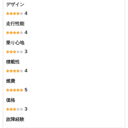
デザイン
4
走行性能
4
乗り心地
3
積載性
4
燃費
5
価格
3
故障経験