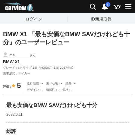
carview!
検索
通知
i
ログイン
ID新規取得
BMW X1 「最も安価なBMW SAVだけれども十
分」のユーザーレビュー
ms_______
さん
BMW X1
グレード：sドライブ 18i_RHD(DCT_1.5) 2017年式
乗車形式：マイカー
-
-
-
5
走行性能
乗り心地
燃費
評価
-
-
-
デザイン
積載性
価格
最も安価なBMW SAVだけれども十分
2022.6.11
総評