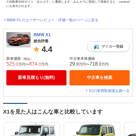
※自動車SNSサイト「みんカラ」に遷移します。みんカラに登録して投稿すると、carview!
にも表示されます。
BMW X1 のユーザーレビュー・評価一覧のページに戻る
BMW X1
総合評価
マイカー登録
4.4
新車価格
中古車本体価格
（税込）
525
874
29
718
.0
.0
.9
.0
万円〜
万円
万円〜
万円
新車見積もり(無料)
中古車を検索
X1の車買取相場を調べる
X1を見た人はこんな車と比較しています