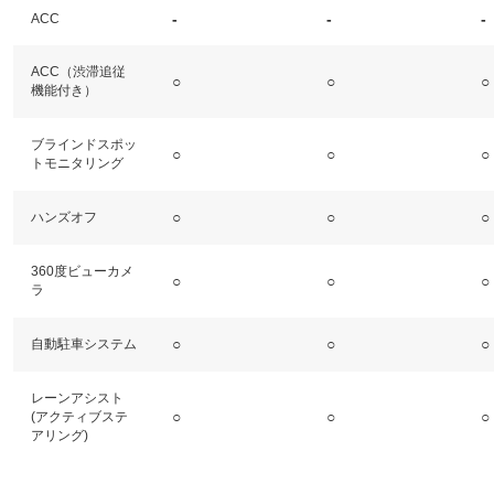
-
-
-
ACC
ACC（渋滞追従
○
○
○
機能付き）
ブラインドスポッ
○
○
○
トモニタリング
○
○
○
ハンズオフ
360度ビューカメ
○
○
○
ラ
○
○
○
自動駐車システム
レーンアシスト
○
○
○
(アクティブステ
アリング)