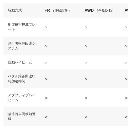
FR
AWD
A
駆動方式
（後輪駆動）
（全輪駆動）
衝突被害軽減ブレ
○
○
○
ーキ
歩行者衝突回避シ
○
○
○
ステム
○
○
○
自動ハイビーム
ペダル踏み間違い
○
○
○
時加速抑制
アダプティブハイ
○
○
○
ビーム
後退時車両検知警
○
○
○
報