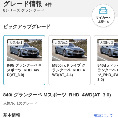
グレード情報
4件
8シリーズ グラン クーペ
マイカー
と
比較
する
ピックアップグレード
人気No.1
人気No.2
人気No.3
840i グランクーペ M
M850i xドライブ グ
840d xド
スポーツ_RHD_4W
ランクーペ_RHD_4
ランクーペ 
D(AT_3.0)
WD(AT_4.4)
ツ_RHD_4W
3.0)
840i グランクーペ Mスポーツ_RHD_4WD(AT_3.0)
人気No.1のグレード
基本情報
用語について