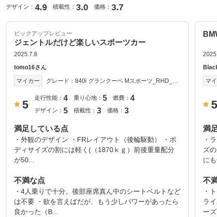
4.9
3.0
3.7
デザイン：
積載性：
価格：
ピックアップレビュー
B
ジェントルだけど楽しいスポーツカー
2025.7.8
2025
tomo16さん
Bla
グレード：
840i グランクーペ Mスポーツ_RHD_4
マイカー
マ
WD(AT_3.0) 2019年式
4
5
4
走行性能：
乗り心地：
燃費：
5
5
3
3
デザイン：
積載性：
価格：
満足している点
満
・外観のデザイン ・FRレイアウト（後輪駆動） ・ボ
・ラ
ディサイズの割には軽く(（1870ｋｇ）前後重量配分
ズの
が50...
にも優
不満な点
不
・4人乗りで十分。後部座席真ん中のシートベルトなど
・ト
は不要 ・欲を言えばだが、もう少しパワーがあったら
ライ
良かった（B...
ーズ