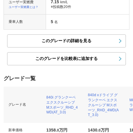
7.15
ユーザー実燃費
km/L
※投稿数
20件
ユーザー実燃費とは？
5
乗車人数
名
このグレードの詳細を見る
このグレードを比較表に追加する
グレード一覧
840d xドライブ グ
840i グランクーペ
ランクーペ エクス
M
エクスクルーシブ
グレード名
クルーシブ Mスポ
ラ
Mスポーツ_RHD_4
W
ーツ_RHD_4WD(A
WD(AT_3.0)
T_3.0)
1358.
万円
1430.
万円
1
新車価格
0
0