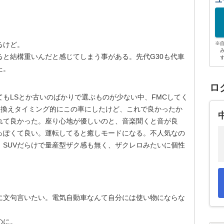
ユ
るけど。
※
と結構重いんだと感じてしまう事がある。先代G30も代車
た。
ロ
もLSとか古いのばかりで選ぶものが少ない中、FMCしてく
り換えタイミング的にこの車にしたけど、これで良かったか
れて良かった。座り心地が優しいのと、音楽聞くと音が良
っぽくて良い。運転してると癒しモードになる。不人気なの
、SUVだらけで量産型ザク感も無く、ザクレロみたいに個性
に文句言いたい。電気自動車なんて自分には使い物にならな
のに。