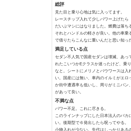
総評
見た目と乗り心地は気に入ってます。
レースチップ入れて少しパワー上げたら
だいぶマシにはなりました。燃費は落ち
それとハンドルの軽さが良い。他の車乗る
で借りたらこんなに重いんだと思い知っ
満足している点
セダン不人気で国産セダンは壊滅、あって
れたこいつかEクラスか迷ったけど、乗
なと。シートにメリノとバウワースは入
い。国産には無い、車内のイルミがエロ
か街中遭遇率も低いし、周りがミニバン
があって良い。
不満な点
パワー不足。これに尽きる。
このラインナップにした日本法人のバカ
い。後期型で６発出したら呪ってやる。
小物入れが少ない。先代はしっかりある