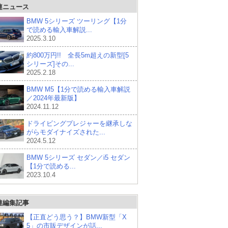
連ニュース
BMW 5シリーズ ツーリング【1分
で読める輸入車解説...
2025.3.10
約800万円!! 全長5m超えの新型[5
シリーズ]その...
2025.2.18
BMW M5【1分で読める輸入車解説
／2024年最新版】
2024.11.12
ドライビングプレジャーを継承しな
がらモダイナイズされた...
2024.5.12
BMW 5シリーズ セダン／i5 セダン
【1分で読める...
2023.10.4
連編集記事
【正直どう思う？】BMW新型「X
5」の市販デザインが話...