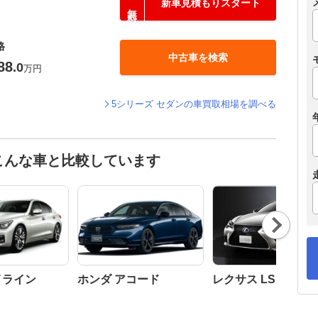
新車見積もりスタート
格
中古車を検索
88
.0
万円
5シリーズ セダンの車買取相場を調べる
こんな車と比較しています
Nex
t
イライン
ホンダ アコード
レクサス LS