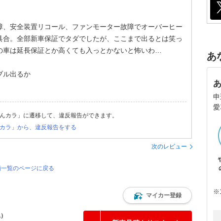
障、安全装置リコール、ファンモーター故障でオーバーヒー
具合。全部新車保証でタダでしたが、ここまで出るとは笑っ
の車は延長保証とか高くても入っとかないと怖いわ…
あ
ブル出るか
申
愛
んカラ」に遷移して、違反報告ができます。
カラ」から、違反報告をする
次のレビュー
評価一覧のページに戻る
※
マイカー登録
込）