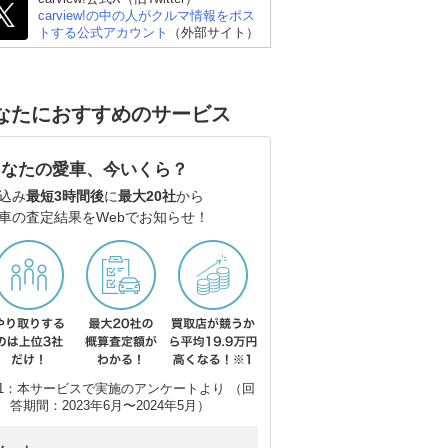
carview!の中の人がクルマ情報をポス
トする公式アカウント
（外部サイト）
なたにおすすめのサービス
あなたの愛車、今いくら？
込み
最短3時間後
に
最大20社
から
車の査定結果をWebでお知らせ！
1：本サービスで実施のアンケートより （回
答期間：2023年6月〜2024年5月）