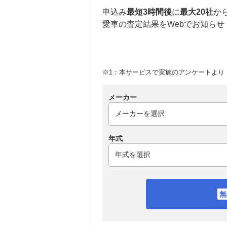
申込み
最短3時間後
に
最大20社
か
愛車の査定結果をWebでお知らせ
※1：本サービスで実施のアンケートより （
メーカー
年式