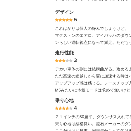
デザイン
5
こればかりは個人の好みでしょうけど、
マクストンのエアロ、アイバッハのダウ
ンらしい運転視点になって満足。ただも
走行性能
3
デカい車体の割には結構曲がる。攻める
ただ高速の追越しから更に加速する時は
アップアップ感は感じる。レースチップ
M5みたいに本気モードは求めて無いけ
乗り心地
4
２１インチの30扁平、ダウンサス入れて
乗り心地は結構良い。流石メーカーのダ
ここだけはお見事。同乗者からも文句は