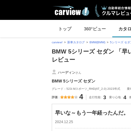
トップ
360°ビュー
カタ
carview!
新車カタログ
BMW(BMW)
5シリーズ セダ
BMW 5シリーズ セダン 
レビュー
ハーディン
さん
BMW 5シリーズ セダン
グレード：523i Mスポーツ_RHD(AT_2.0) 2023年式
乗
4
3
4
評価
走行性能
乗り心地
早いな～もう一年経ったんだ。
2024.12.25