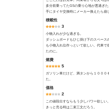
多分前乗ってたGSの乗り心地が悪過ぎ
手にタイヤ交換時にメーカー換えたら崩
積載性
3
小物入れが少な過ぎる。
ダッシュボードもひじ掛け下のスペース
も小物入れ位作っといて欲しい。代車で
たのに。
燃費
5
ガソリン車だけど、満タンから１０００
た。
価格
2
この値段出すならもう少しパワー欲しい
きっと売る時は二束三文だろう。