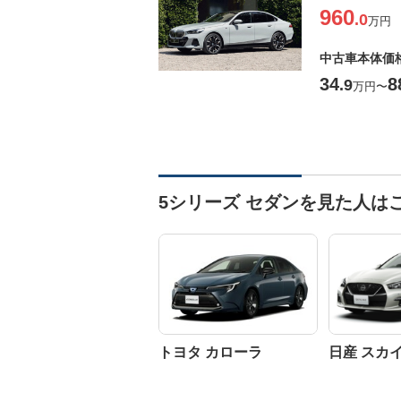
960
.0
万円
中古車本体価
34
8
.9
万円
〜
5シリーズ セダンを見た人は
トヨタ カローラ
日産 スカ