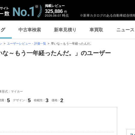
掲載レビュー
325,886
件
時点
※新車カタログのある自動車総合情報
2026.08.07
ログ
中古車検索
新車見積り
車買取
ニュース
ン
ユーザーレビュー・評価一覧
早いな～もう一年経ったんだ。
「早いな～もう一年経ったんだ。」のユーザー
車形式：マイカー
5
5
3
2
燃費
デザイン
積載性
価格