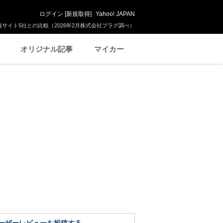
ログイン
[
新規取得
]
Yahoo! JAPAN
サイト5社との比較（2026年2月株式会社プラグ調べ）
オリジナル記事
マイカー