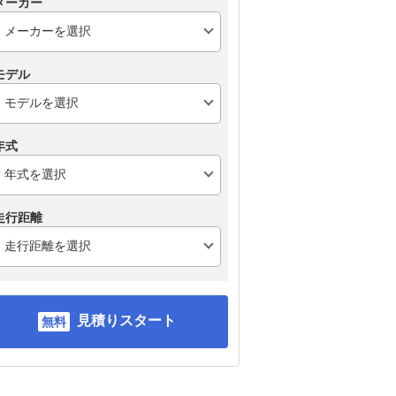
メーカー
モデル
年式
走行距離
見積りスタート
レクサス ISハイブリッ
スバル WRX S4
レ
ド
ド