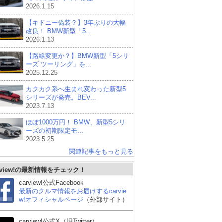
2026.1.15
【キドニー偽装？】3年ぶりの大幅
改良！ BMW新型「5...
2026.1.13
【路線変更か？】BMW新型「5シリ
ーズ ツーリング」を...
2025.12.25
カクカク系へ生まれ変わった新型5
シリーズが発売。BEV...
2023.7.13
ほぼ1000万円！ BMW、新型5シリ
ーズの初期限定モ...
2023.5.25
関連記事をもっと見る
rview!の最新情報をチェック！
carview!公式Facebook
最新のクルマ情報をお届けするcarvie
w!オフィシャルページ
（外部サイト）
carview!公式X（旧Twitter）