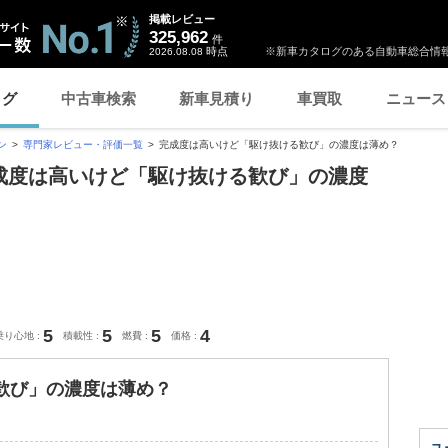
掲載レビュー
325,962
件
時点
※新車カタログのある自動車総合情報
2026.08.08
ログ
中古車検索
新車見積り
車買取
ニュース
ン
専門家レビュー・評価一覧
完成度は高いけど「駆け抜ける歓び」の濃度は薄め？
「完成度は高いけど「駆け抜ける歓び」の濃度
5
5
5
4
乗り心地
積載性
燃費
価格
歓び」の濃度は薄め？