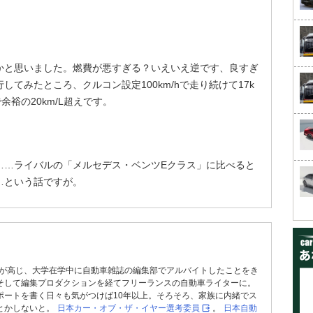
かと思いました。燃費が悪すぎる？いえいえ逆です、良すぎ
てみたところ、クルコン設定100km/hで走り続けて17k
余裕の20km/L超えです。
……ライバルの「メルセデス・ベンツEクラス」に比べると
…という話ですが。
好きが高じ、大学在学中に自動車雑誌の編集部でアルバイトしたことをき
そして編集プロダクションを経てフリーランスの自動車ライターに。
ポートを書く日々も気がつけば10年以上。そろそろ、家族に内緒でス
とかしないと。
日本カー・オブ・ザ・イヤー選考委員
。
日本自動