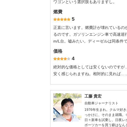
ワゴンという選択肢もありますし。
燃費
5
正直に言います。燃費計が壊れているの
るのです。ガソリンエンジン車で高速巡行し
m/L台。嘘みたい。ディーゼルは同条件で
価格
4
絶対的な価格としては安くないのですが
安く感じられますね。相対的に見れば…
工藤 貴宏
自動車ジャーナリスト
1976年生まれ。クルマ
っかけに、そのまま就職。
日々新車を試乗し、日夜レ
ポーツカーを買う癖はなん