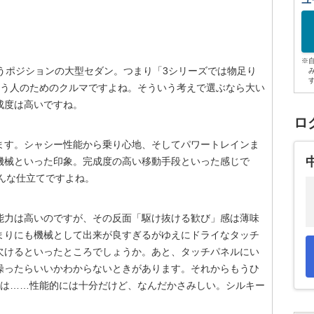
ユ
※
うポジションの大型セダン。つまり「3シリーズでは物足り
いう人のためのクルマですよね。そういう考えで選ぶなら大い
成度は高いですね。
ロ
ます。シャシー性能から乗り心地、そしてパワートレインま
機械といった印象。完成度の高い移動手段といった感じで
んな仕立てですよね。
能力は高いのですが、その反面「駆け抜ける歓び」感は薄味
まりにも機械として出来が良すぎるがゆえにドライなタッチ
欠けるといったところでしょうか。あと、タッチパネルにい
操ったらいいかわからないときがあります。それからもうひ
いのは……性能的には十分だけど、なんだかさみしい。シルキー