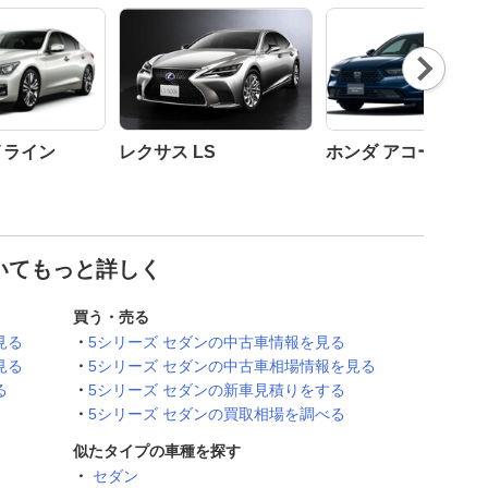
Nex
t
イライン
レクサス LS
ホンダ アコード
ついてもっと詳しく
買う・売る
見る
5シリーズ セダンの中古車情報を見る
見る
5シリーズ セダンの中古車相場情報を見る
る
5シリーズ セダンの新車見積りをする
5シリーズ セダンの買取相場を調べる
似たタイプの車種を探す
セダン