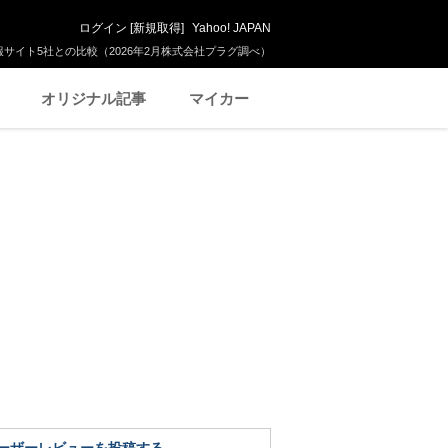
ログイン
[
新規取得
]
Yahoo! JAPAN
サイト5社との比較（2026年2月株式会社プラグ調べ）
オリジナル記事
マイカー