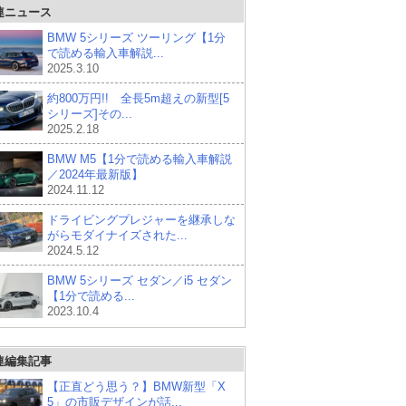
連ニュース
BMW 5シリーズ ツーリング【1分
で読める輸入車解説...
2025.3.10
約800万円!! 全長5m超えの新型[5
シリーズ]その...
2025.2.18
BMW M5【1分で読める輸入車解説
／2024年最新版】
2024.11.12
ドライビングプレジャーを継承しな
がらモダイナイズされた...
2024.5.12
BMW 5シリーズ セダン／i5 セダン
【1分で読める...
2023.10.4
連編集記事
【正直どう思う？】BMW新型「X
5」の市販デザインが話...