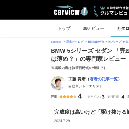
トップ
360°ビュー
カタ
carview!
新車カタログ
BMW(BMW)
5シリーズ セダ
BMW 5シリーズ セダン 
は薄め？」の専門家レビュー
※掲載内容は執筆日時点の情報です。
工藤 貴宏（
著者の記事一覧
）
自動車ジャーナリスト
4
3
4
評価
デザイン
走行性能
完成度は高いけど「駆け抜ける
2024.7.29