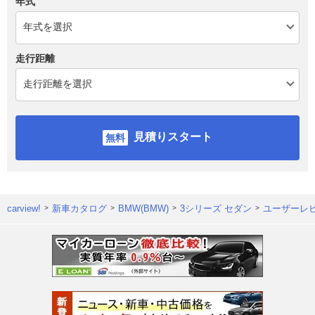
年式
走行距離
見積りスタート
carview!
新車カタログ
BMW(BMW)
3シリーズ セダン
ユーザーレ