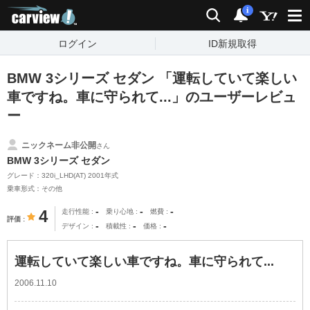
carview!
検索
通知
i
ログイン
ID新規取得
BMW 3シリーズ セダン 「運転していて楽しい
車ですね。車に守られて...」のユーザーレビュ
ー
ニックネーム非公開
さん
BMW 3シリーズ セダン
グレード：320i_LHD(AT) 2001年式
乗車形式：その他
-
-
-
4
走行性能
乗り心地
燃費
評価
-
-
-
デザイン
積載性
価格
運転していて楽しい車ですね。車に守られて...
2006.11.10