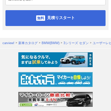
見積りスタート
carview!
新車カタログ
BMW(BMW)
3シリーズ セダン
ユーザーレ