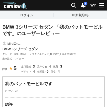
carview!
検索
通知
i
ログイン
ID新規取得
BMW 3シリーズ セダン 「我のバットモービル
です」のユーザーレビュー
MiraiZ
さん
BMW 3シリーズ セダン
グレード：320i Mスポーツ スタイルエッジ_RHD(AT_2.0) 2015年式
乗車形式：マイカー
3
4
3
5
走行性能
乗り心地
燃費
評価
4
5
4
デザイン
積載性
価格
我のバットモービルです
2025.5.20
総評