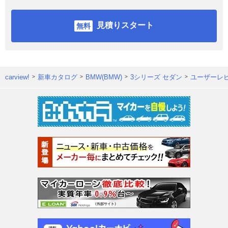
見積りスタート
carview!
新車カタログ
BMW(BMW)
3シリーズ セダン
ユーザーレ