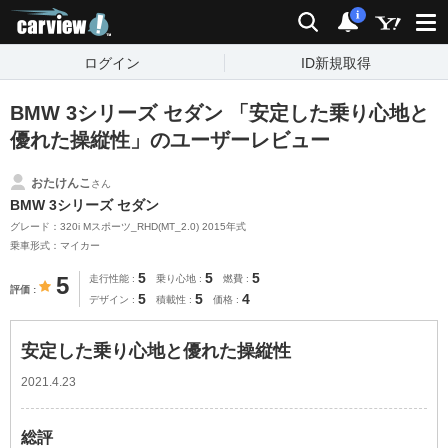
carview!
検索
通知
i
ログイン
ID新規取得
BMW 3シリーズ セダン 「安定した乗り心地と
優れた操縦性」のユーザーレビュー
おたけんこ
さん
BMW 3シリーズ セダン
グレード：320i Mスポーツ_RHD(MT_2.0) 2015年式
乗車形式：マイカー
5
5
5
5
走行性能
乗り心地
燃費
評価
5
5
4
デザイン
積載性
価格
安定した乗り心地と優れた操縦性
2021.4.23
総評