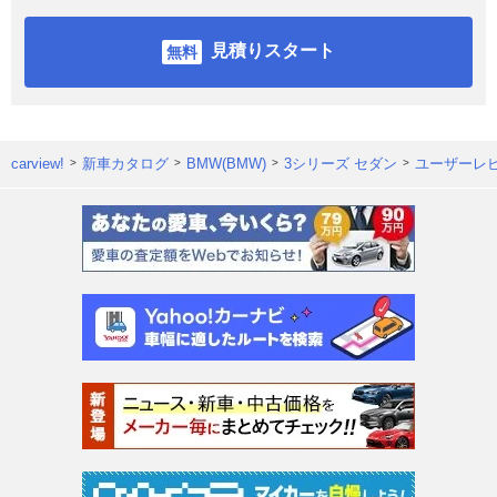
見積りスタート
carview!
新車カタログ
BMW(BMW)
3シリーズ セダン
ユーザーレ