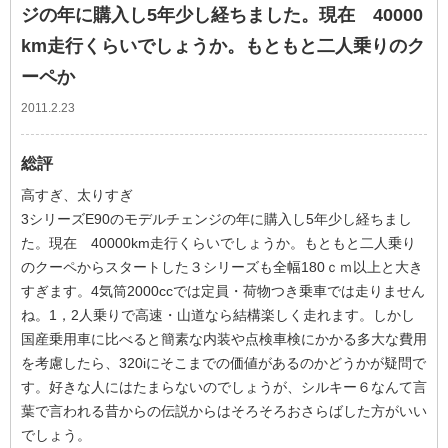
ジの年に購入し5年少し経ちました。現在 40000
km走行くらいでしょうか。もともと二人乗りのク
ーペか
2011.2.23
総評
高すぎ、太りすぎ
3シリーズE90のモデルチェンジの年に購入し5年少し経ちまし
た。現在 40000km走行くらいでしょうか。もともと二人乗り
のクーペからスタートした３シリーズも全幅180ｃｍ以上と大き
すぎます。4気筒2000ccでは定員・荷物つき乗車では走りません
ね。1，2人乗りで高速・山道なら結構楽しく走れます。しかし
国産乗用車に比べると簡素な内装や点検車検にかかる多大な費用
を考慮したら、320iにそこまでの価値があるのかどうかが疑問で
す。好きな人にはたまらないのでしょうが、シルキー６なんて言
葉で言われる昔からの伝説からはそろそろおさらばした方がいい
でしょう。