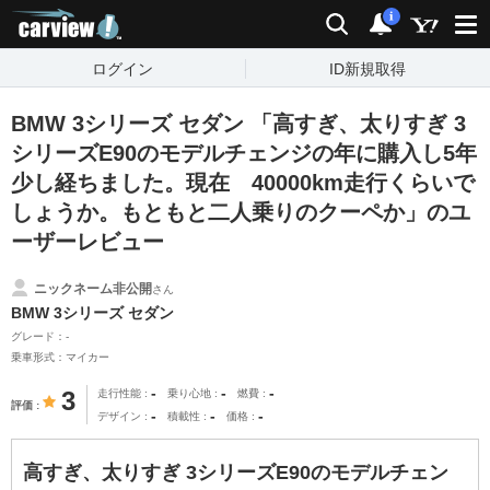
carview!
検索
通知
i
ログイン
ID新規取得
BMW 3シリーズ セダン 「高すぎ、太りすぎ 3
シリーズE90のモデルチェンジの年に購入し5年
少し経ちました。現在 40000km走行くらいで
しょうか。もともと二人乗りのクーペか」のユ
ーザーレビュー
ニックネーム非公開
さん
BMW 3シリーズ セダン
グレード：-
乗車形式：マイカー
-
-
-
3
走行性能
乗り心地
燃費
評価
-
-
-
デザイン
積載性
価格
高すぎ、太りすぎ 3シリーズE90のモデルチェン