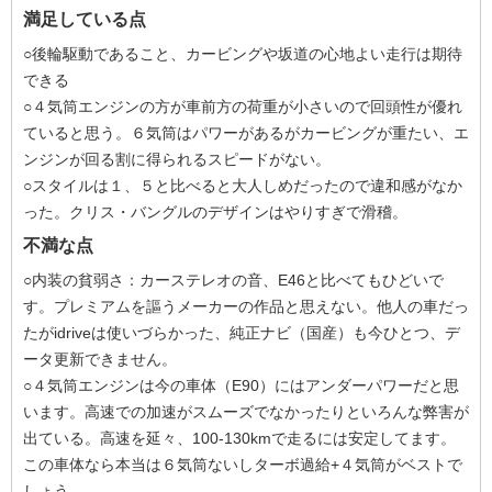
満足している点
○後輪駆動であること、カービングや坂道の心地よい走行は期待
できる
○４気筒エンジンの方が車前方の荷重が小さいので回頭性が優れ
ていると思う。６気筒はパワーがあるがカービングが重たい、エ
ンジンが回る割に得られるスピードがない。
○スタイルは１、５と比べると大人しめだったので違和感がなか
った。クリス・バングルのデザインはやりすぎで滑稽。
不満な点
○内装の貧弱さ：カーステレオの音、E46と比べてもひどいで
す。プレミアムを謳うメーカーの作品と思えない。他人の車だっ
たがidriveは使いづらかった、純正ナビ（国産）も今ひとつ、デ
ータ更新できません。
○４気筒エンジンは今の車体（E90）にはアンダーパワーだと思
います。高速での加速がスムーズでなかったりといろんな弊害が
出ている。高速を延々、100-130kmで走るには安定してます。
この車体なら本当は６気筒ないしターボ過給+４気筒がベストで
しょう。