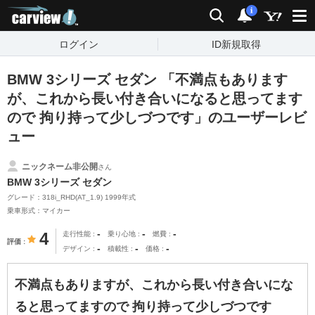
carview!
検索
通知
i
ログイン
ID新規取得
BMW 3シリーズ セダン 「不満点もあります
が、これから長い付き合いになると思ってます
ので 拘り持って少しづつです」のユーザーレビ
ュー
ニックネーム非公開
さん
BMW 3シリーズ セダン
グレード：318i_RHD(AT_1.9) 1999年式
乗車形式：マイカー
-
-
-
4
走行性能
乗り心地
燃費
評価
-
-
-
デザイン
積載性
価格
不満点もありますが、これから長い付き合いにな
ると思ってますので 拘り持って少しづつです