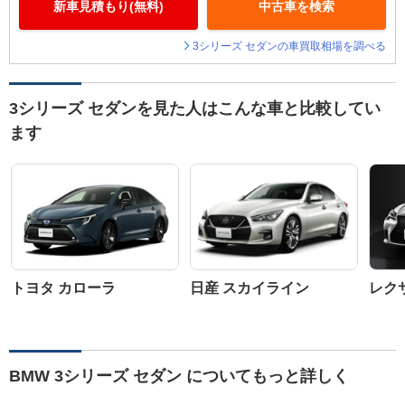
新車見積もり(無料)
中古車を検索
3シリーズ セダンの車買取相場を調べる
3シリーズ セダンを見た人はこんな車と比較してい
ます
トヨタ カローラ
日産 スカイライン
レクサ
BMW 3シリーズ セダン についてもっと詳しく