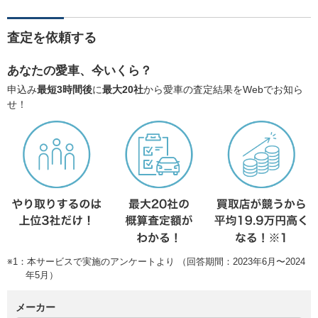
査定を依頼する
あなたの愛車、今いくら？
申込み
最短3時間後
に
最大20社
から愛車の査定結果をWebでお知ら
せ！
※1：本サービスで実施のアンケートより （回答期間：2023年6月〜2024
年5月）
メーカー