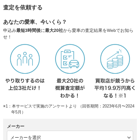
査定を依頼する
あなたの愛車、今いくら？
申込み
最短3時間後
に
最大20社
から愛車の査定結果をWebでお知ら
せ！
※1：本サービスで実施のアンケートより （回答期間：2023年6月〜2024
年5月）
メーカー