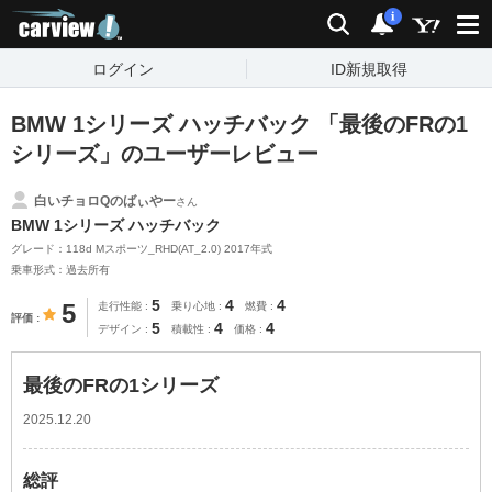
carview!
検索
通知
i
ログイン
ID新規取得
BMW 1シリーズ ハッチバック 「最後のFRの1
シリーズ」のユーザーレビュー
白いチョロQのばぃやー
さん
BMW 1シリーズ ハッチバック
グレード：118d Mスポーツ_RHD(AT_2.0) 2017年式
乗車形式：過去所有
5
4
4
5
走行性能
乗り心地
燃費
評価
5
4
4
デザイン
積載性
価格
最後のFRの1シリーズ
2025.12.20
総評