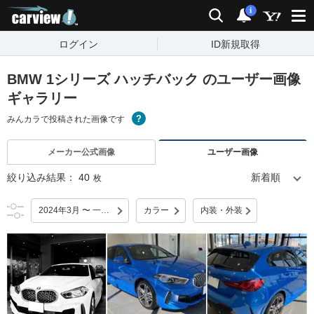
carview!
検索
通知
i
ログイン
ID新規取得
BMW 1シリーズ ハッチバック のユーザー画像
ギャラリー
みんカラで投稿された画像です
メーカー公式画像
ユーザー画像
絞り込み結果：
40
枚
2024年3月 〜 一部改良
カラー
内装・外装