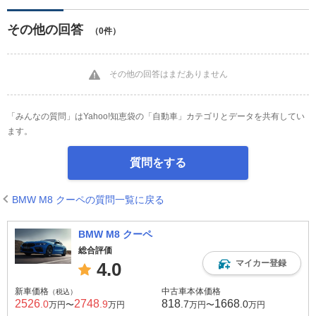
その他の回答
（0件）
その他の回答はまだありません
「みんなの質問」はYahoo!知恵袋の「自動車」カテゴリとデータを共有してい
ます。
質問をする
BMW M8 クーペの質問一覧に戻る
BMW M8 クーペ
総合評価
マイカー登録
4.0
新車価格
中古車本体価格
（税込）
2526
2748
818
1668
.0
.9
.7
.0
万円〜
万円
万円〜
万円