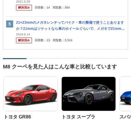
2021.3.29
解決済み
回答数：
14
閲覧数：
304
21×23mmのメガネレンチってバイク・車の整備で使うことあります
か？21mmはソケットなら車のホイールぐらいで、メガネで21mmを
使う頻度って... 皆さんは、どうですか？ 工具・整備に詳しい...
2018.6.14
解決済み
回答数：
13
閲覧数：
3,524
M8 クーペを見た人はこんな車と比較しています
トヨタ GR86
トヨタ スープラ
スバル