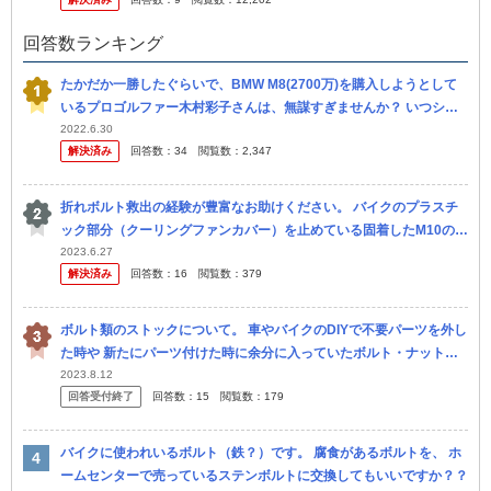
回答数ランキング
たかだか一勝したぐらいで、BMW M8(2700万)を購入しようとして
いるプロゴルファー木村彩子さんは、無謀すぎませんか？ いつシー
ドを失うかわからない身分で、やめとけとしか言いようがありませ
2022.6.30
解決済み
回答数：
34
閲覧数：
2,347
ん。
折れボルト救出の経験が豊富なお助けください。 バイクのプラスチ
ック部分（クーリングファンカバー）を止めている固着したM10のボ
ルトがナメてしまいました。 ネジザウルスでも回らないので、逆タ
2023.6.27
解決済み
回答数：
16
閲覧数：
379
ップ...
ボルト類のストックについて。 車やバイクのDIYで不要パーツを外し
た時や 新たにパーツ付けた時に余分に入っていたボルト・ナット。
次回別の作業で”ボルトが欲しい”となって 毎回それだけのため...
2023.8.12
回答受付終了
回答数：
15
閲覧数：
179
バイクに使われいるボルト（鉄？）です。 腐食があるボルトを、 ホ
ームセンターで売っているステンボルトに交換してもいいですか？？