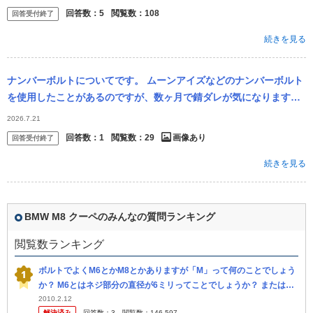
回答数：
5
閲覧数：
108
回答受付終了
続きを見る
ナンバーボルトについてです。 ムーンアイズなどのナンバーボルト
を使用したことがあるのですが、数ヶ月で錆ダレが気になります。
新品のナンバーボルトを購入しましたが、元々ついているものはス
2026.7.21
チールな...
回答数：
1
閲覧数：
29
画像あり
回答受付終了
続きを見る
BMW M8 クーペのみんなの質問ランキング
閲覧数ランキング
ボルトでよくM6とかM8とかありますが「M」って何のことでしょう
か？ M6とはネジ部分の直径が6ミリってことでしょうか？ または締
め付け部分のことを意味しているのでしょうか？ 教えて下さい。
2010.2.12
解決済み
回答数：
3
閲覧数：
146,597