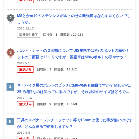
M8とかm10のステンレスボルトのせん断強度はなんキロくらいでし
ょうか。
2020.12.13
回答受付終了
回答数：
3
閲覧数：
20,024
ボルト・ナットの２面幅について JIS規格ではM8のボルトの頭やナ
ットの二面幅は13ミリですが、国産車はM8のボルトの頭やナットの
二面幅が12ミリになっています。 質問① 小型の二面幅と言われ...
2011.5.18
解決済み
回答数：
2
閲覧数：
18,212
車・バイク用のボルトのピッチはM8やM6も細目ですか？ M10がP1.
25で細目なのは知っているのですが、それ以外のサイズはどうでし
ょう？ アマゾンなんかで車用のM8M6のボルトナットを検索する...
2017.2.14
解決済み
回答数：
9
閲覧数：
15,560
工具のスパナ・レンチ・ソケット等で13mmは使った事が無いのです
が、どんな箇所で使用しますか？
2010.6.8
解決済み
回答数：
9
閲覧数：
12,202