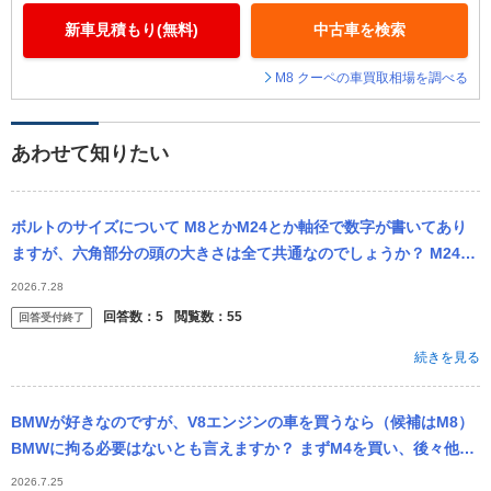
新車見積もり(無料)
中古車を検索
M8 クーペの車買取相場を調べる
あわせて知りたい
ボルトのサイズについて M8とかM24とか軸径で数字が書いてあり
ますが、六角部分の頭の大きさは全て共通なのでしょうか？ M24の
レンチを購入したら軸径が24mmだけど六角部分が大きさ違ったと
2026.7.28
か...
回答数：
5
閲覧数：
55
回答受付終了
続きを見る
BMWが好きなのですが、V8エンジンの車を買うなら（候補はM8）
BMWに拘る必要はないとも言えますか？ まずM4を買い、後々他車
種でV8へとアップグレードするのもありかなとは考えています。
2026.7.25