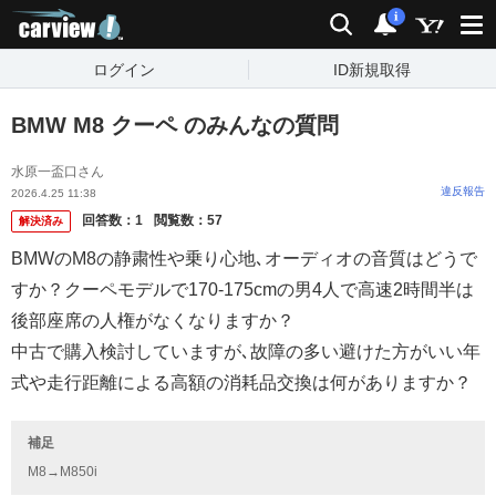
carview!
検索
通知
i
ログイン
ID新規取得
BMW M8 クーペ のみんなの質問
水原一盃口さん
違反報告
2026.4.25 11:38
回答数：
1
閲覧数：
57
解決済み
BMWのM8の静粛性や乗り心地､オーディオの音質はどうで
すか？クーペモデルで170-175cmの男4人で高速2時間半は
後部座席の人権がなくなりますか？
中古で購入検討していますが､故障の多い避けた方がいい年
式や走行距離による高額の消耗品交換は何がありますか？
補足
M8→M850i