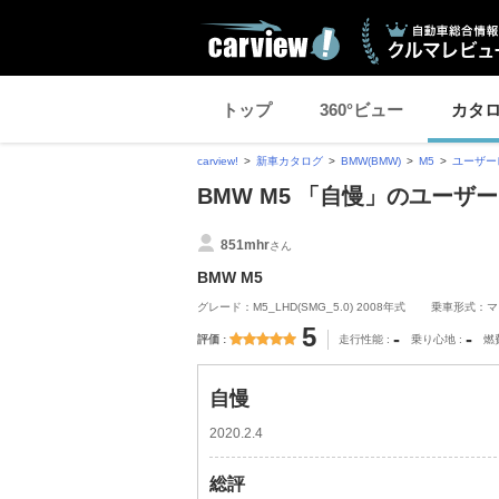
トップ
360°ビュー
カタ
carview!
新車カタログ
BMW(BMW)
M5
ユーザー
BMW M5 「自慢」のユーザ
851mhr
さん
BMW M5
グレード：M5_LHD(SMG_5.0) 2008年式
乗車形式：マ
5
-
-
評価
走行性能
乗り心地
燃
自慢
2020.2.4
総評