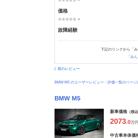
価格
-
故障経験
下記のリンクから「み
「みん
前のレビュー
BMW M5 のユーザーレビュー・評価一覧のペー
BMW M5
新車価格
（税
2073
.0
万
中古車本体価