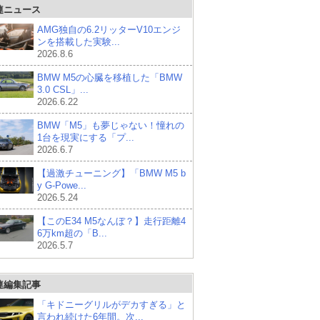
連ニュース
AMG独自の6.2リッターV10エンジ
ンを搭載した実験...
2026.8.6
BMW M5の心臓を移植した「BMW
3.0 CSL」...
2026.6.22
BMW「M5」も夢じゃない！憧れの
1台を現実にする「プ...
2026.6.7
【過激チューニング】「BMW M5 b
y G-Powe...
2026.5.24
【このE34 M5なんぼ？】走行距離4
6万km超の「B...
2026.5.7
連編集記事
「キドニーグリルがデカすぎる」と
言われ続けた6年間。次...