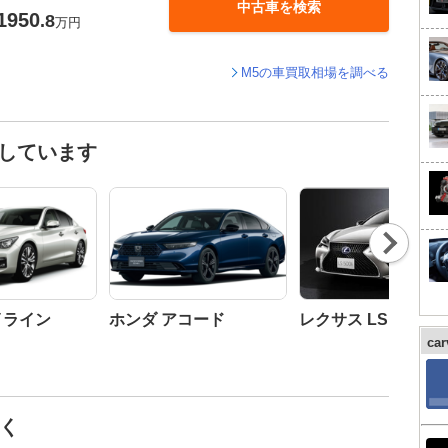
中古車を検索
1950
.8
万円
M5の車買取相場を調べる
較しています
Nex
t
イライン
ホンダ アコード
レクサス LS
ca
しく