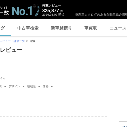
掲載レビュー
325,877
件
時点
※新車カタログのある自動車総合情報
2026.08.07
ログ
中古車検索
新車見積り
車買取
ニュース
レビュー・評価一覧
自慢
ーレビュー
イカー
-
-
-
-
費
デザイン
積載性
価格