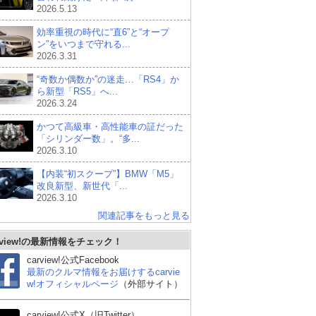
2026.5.13
効率重視の時代に“直6”と“オープ
ン”をいつまで守れる...
2026.3.31
“奇数か偶数か”の迷走…「RS4」か
ら新型「RS5」へ...
2026.3.24
かつて高級車・高性能車の証だった
「シリンダー数」。“多...
2026.3.10
【内装“初スクープ”】BMW「M5」
改良新型、新世代「...
2026.3.10
関連記事をもっと見る
レクサス ISハイブリッ
スバル WRX S4
レ
rview!の最新情報をチェック！
ド
ド
carview!公式Facebook
最新のクルマ情報をお届けするcarvie
w!オフィシャルページ
（外部サイト）
carview!公式X（旧Twitter）