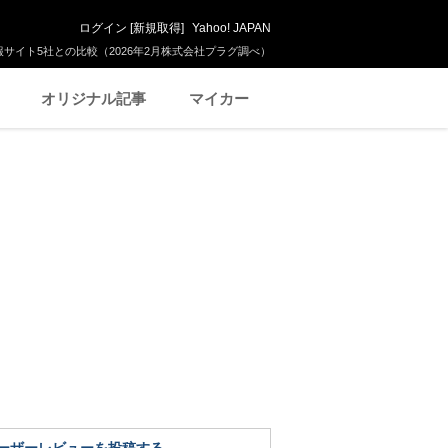
ログイン
[
新規取得
]
Yahoo! JAPAN
サイト5社との比較（2026年2月株式会社プラグ調べ）
オリジナル記事
マイカー