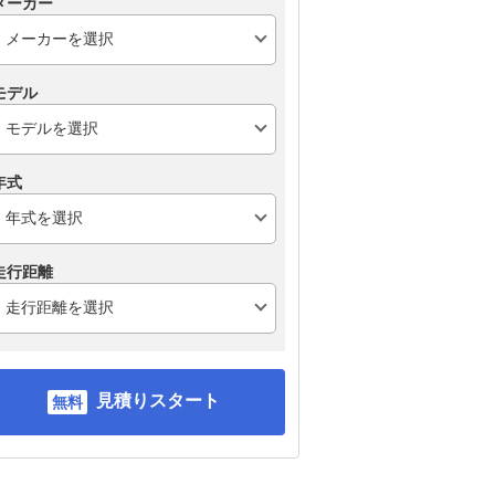
メーカー
モデル
年式
走行距離
見積りスタート