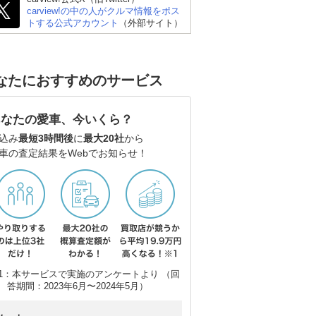
carview!の中の人がクルマ情報をポス
トする公式アカウント
（外部サイト）
なたにおすすめのサービス
あなたの愛車、今いくら？
込み
最短3時間後
に
最大20社
から
車の査定結果をWebでお知らせ！
1：本サービスで実施のアンケートより （回
答期間：2023年6月〜2024年5月）